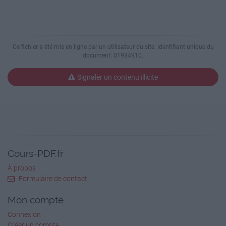
courrier.
J’adore le sport, surtout (..) J’adore le sport,
surtout le ski.
Les médicaments soulagent (..) Les médicaments
soulagent les douleurs.
Ce fichier a été mis en ligne par un utilisateur du site. Identifiant unique du
Nous aimons regarder (..) Nous aimons regarder
document: 01934910.
la télé.
Signaler un contenu illicite
http://www.i-profs.fr
Cm2
leurs fonctions.
Nom : …………………………….
Cours-PDF.fr
• Identification des compléments essentiels.
À propos
Formulaire de contact
Date : …………………………….
Mon compte
Le Complément d’Objet
Connexion
Créer un compte
3 Souligne tous les GN compléments d’objet