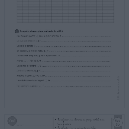
- Mange ton mammouth, petite insolente ! Bas-
du-Plafond, le chef du clan, a parlé. Ou plutôt il a
hurlé, comme d’habitude… Mais Petite-Lune
détourne la tête. L’odeur de la viande mal cuite lui
donne envie de vomir. Sur le morceau qu’elle a
reçu, il reste un morceau de peau avec de gros
poils noirs. - Elle est beurk, cette viande, proteste
la petite fille. Il y a des asticots dessus ! - Mange !
rugit Bas-du-Plafond. Les asticots, ça donne du
goût ! De toute façon, il faut d’abord finir le
mammouth avant d’entamer le cheval.
Le cheval des cavernes- Stéphane Frattini
2 Complète chaque phrase à l’aide d’un COD
Ces acteurs jouent (..) pour la première fois
…………………………………………………….………….
Le cuisinier prépare (..)
………………………………………………………………………….…………….…
Le policier arrête ………………….
………………………………………………….…………………..………
En courant, je me suis tordu (..)
………………………………………………….……………..………….……