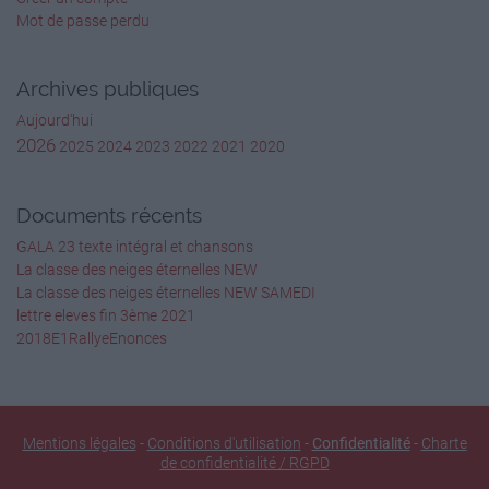
indirect du verbe.
Mot de passe perdu
Fiche
Archives publiques
8b
Aujourd'hui
2026
2025
2024
2023
2022
2021
2020
Grammaire
• Identification des éléments du groupe verbal et
Documents récents
de
GALA 23 texte intégral et chansons
Cm2
La classe des neiges éternelles NEW
La classe des neiges éternelles NEW SAMEDI
Bien des fois, Petite-Lune a rêvé de la caverne aux
lettre eleves fin 3ème 2021
esprits.
2018E1RallyeEnonces
Et si elle commençait par faire une surprise à
Pomme-Ridée ?
On dirait qu’il a peur de nous !
Aussitôt, elle rougit jusqu’aux oreilles. Donner un
nom à un animal !
Mentions légales
-
Conditions d'utilisation
-
Confidentialité
-
Charte
Bâton-de- Couleur est plutôt amusé par cette idée
de confidentialité / RGPD
saugrenue.