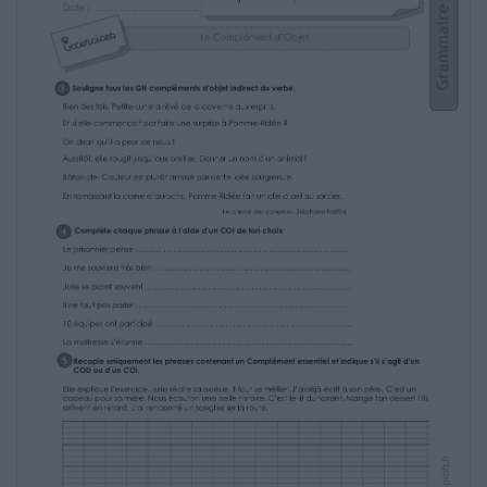
Le boucher prépare (..) pour 4 personnes
…………………………………………………………………
Prends (..) , il fait froid.
…………………………………………………………………………………………
Le peintre a terminé (..)
…………………………………………………………………………………………
Le facteur distribue(..)
……………………………………………………………………………………………
J’adore le sport, surtout (..)
…………………………………………………………………………………….
Les médicaments soulagent (..)
………………………………………………………………………………
Nous aimons regarder (..)
…………………………………………………………………………………….….
http://www.i-profs.fr
Cm2
Nom : …………………………….
Date : …………………………….