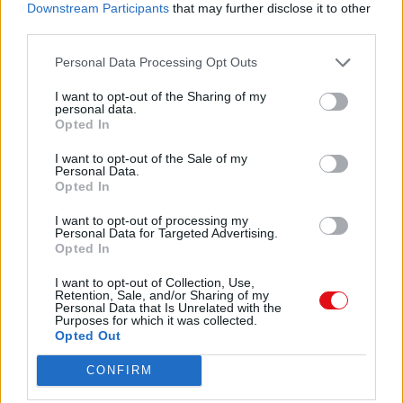
Downstream Participants
that may further disclose it to other
Aussitôt, elle rougit jusqu’aux oreilles. Donner un
third parties.
nom à un animal !
Bâton-de- Couleur est plutôt amusé par cette idée
Personal Data Processing Opt Outs
saugrenue.
En ramassant la corne d’aurochs, Pomme-Ridée
I want to opt-out of the Sharing of my
fait un clin d’œil au sorcier.
personal data.
Opted In
Le cheval des cavernes- Stéphane Frattini
I want to opt-out of the Sale of my
4 Complète chaque phrase à l’aide d’un COI de
Personal Data.
ton choix
Opted In
Le prisonnier pense
…………………………………………………………………………
I want to opt-out of processing my
Je me souviens très bien
Personal Data for Targeted Advertising.
Opted In
……………………………………………………………………
Julie se plaint souvent
I want to opt-out of Collection, Use,
………………………………………………………………………
Retention, Sale, and/or Sharing of my
Il ne faut pas parler
Personal Data that Is Unrelated with the
Purposes for which it was collected.
…………………………………………………………………………
Opted Out
10 équipes ont participé
……………………………………………………………………
CONFIRM
La maîtresse s’étonne
……………………………………………………………………….