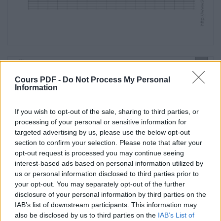
• Identification des éléments du groupe verbal et
de
leurs fonctions.
• Identification des compléments essentiels.
Le Complément d’Objet
3 Souligne tous les GN compléments d’objet
Cours PDF -
Do Not Process My Personal
indirect du verbe.
Information
Fiche
If you wish to opt-out of the sale, sharing to third parties, or
8b
processing of your personal or sensitive information for
targeted advertising by us, please use the below opt-out
Grammaire
section to confirm your selection. Please note that after your
opt-out request is processed you may continue seeing
Ce1
interest-based ads based on personal information utilized by
us or personal information disclosed to third parties prior to
Bien des fois, Petite-Lune a rêvé de la caverne aux
your opt-out. You may separately opt-out of the further
esprits.
disclosure of your personal information by third parties on the
Et si elle commençait par faire une surprise à
IAB’s list of downstream participants. This information may
Pomme-Ridée ?
also be disclosed by us to third parties on the
IAB’s List of
On dirait qu’il a peur de nous !