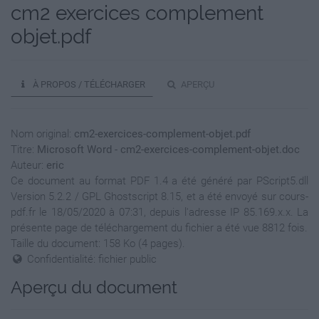
cm2 exercices complement
objet.pdf
À PROPOS / TÉLÉCHARGER
APERÇU
Nom original:
cm2-exercices-complement-objet.pdf
Titre:
Microsoft Word - cm2-exercices-complement-objet.doc
Auteur:
eric
Ce document au format PDF 1.4 a été généré par PScript5.dll
Version 5.2.2 / GPL Ghostscript 8.15, et a été envoyé sur cours-
pdf.fr le 18/05/2020 à 07:31, depuis l'adresse IP 85.169.x.x. La
présente page de téléchargement du fichier a été vue 8812 fois.
Taille du document: 158 Ko (4 pages).
Confidentialité: fichier public
Aperçu du document