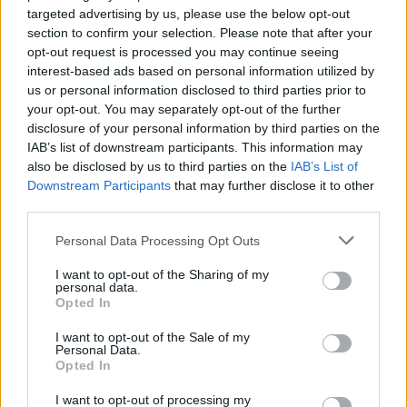
- King Kong!
targeted advertising by us, please use the below opt-out
- La Statue de la liberté!
section to confirm your selection. Please note that after your
GALA 23 texte intégral et chansons .pdf (PDF, 213 Ko)
- Hello!
opt-out request is processed you may continue seeing
-Les banquiers de Wall Street!
interest-based ads based on personal information utilized by
Télécharger
- Quoi? C’est la crise! Oh my god! Vendez-tout!
us or personal information disclosed to third parties prior to
-Les tatoueurs de Brooklyn!
your opt-out. You may separately opt-out of the further
- Viens par ici si t’es un homme (il montre ses
Formats alternatifs:
ZIP
disclosure of your personal information by third parties on the
biceps tatoués) Yeah!!
IAB’s list of downstream participants. This information may
-Les mystères de Chinatown!
- Bonjour vénérables touristes, venez
also be disclosed by us to third parties on the
IAB’s List of
dégustez nos spécialités, que jamais vous
Downstream Participants
that may further disclose it to other
n’oublierez!
third parties.
- Les gangsters de Little Italy!
Partager le document
- Je vais vous faire une o re que vous ne
Personal Data Processing Opt Outs
pourrez pas refuser…
- Une ville qui bouillonne, qui passionne, et ou
I want to opt-out of the Sharing of my
personal data.
de nombreuses voitures klaxonnent!
Opted In
-Taxi!
I want to opt-out of the Sale of my
- où je vous emmène ma petite dame ?
Personal Data.
Opted In
ff
Faire un lien vers cette page
I want to opt-out of processing my