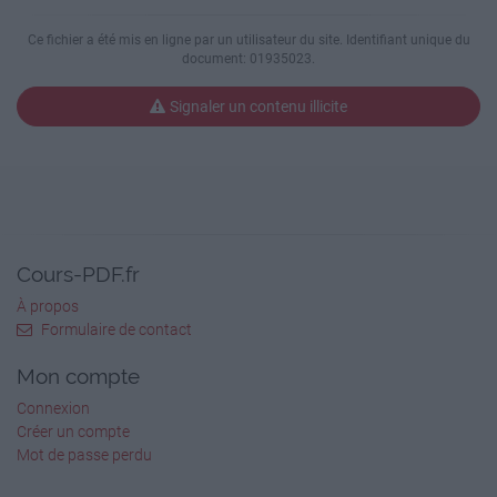
laissé sans raison…
- Ils vivent sous le théâtre, à Broadway, coeur
Ce fichier a été mis en ligne par un utilisateur du site. Identifiant unique du
des lumières…
document: 01935023.
- La faim, ils tentent de combattre, et ne
connaissent ni père ni mère…
Signaler un contenu illicite
- Leurs visages sans sourire était autrefois
mignon…
- Mais la gaieté les a laissé, quand on les a
abandonné…
- Ils tentent de survivre dans cette ville si belle
dans les livres…
- Mais c’est leur vérité que nous allons vous
Cours-PDF.fr
montrer…
À propos
- Et bien leur histoire, qu’on va vous raconter…
Formulaire de contact
- (tous en chuchotant) PLACE… AU
SPECTACLE…
Mon compte
La Vie à Broadway
Connexion
Sur l’air des Champs-Élysées
Créer un compte
Je m’promenais sur le boulevard, j’faisais la
Mot de passe perdu
manche les idées noires
J’avais envie de dévorer tout un poulet frit