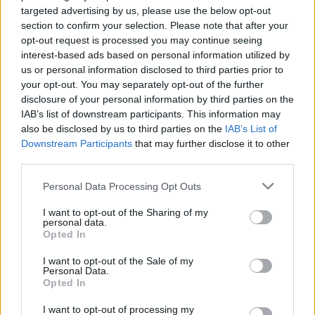
(les enfants montent dans le car)
targeted advertising by us, please use the below opt-out
Boya
section to confirm your selection. Please note that after your
La classe des neiges éternelles NEW.pdf (PDF, 213 Ko)
- Les enfants connaissez-vous la hauteur du
opt-out request is processed you may continue seeing
Mont-Blanc?
interest-based ads based on personal information utilized by
Télécharger
Romane
us or personal information disclosed to third parties prior to
- 4807 mètres!
your opt-out. You may separately opt-out of the further
Agathe
Formats alternatifs:
ZIP
disclosure of your personal information by third parties on the
- Et connaissez-vous les animaux qui habitent
IAB’s list of downstream participants. This information may
dans les montagnes?
Sarah
also be disclosed by us to third parties on the
IAB’s List of
-Le bouquetin!
Downstream Participants
that may further disclose it to other
Mathis
third parties.
-Le cerf!
Partager le document
Myriam
Personal Data Processing Opt Outs
-Le chamois!
Victoire
I want to opt-out of the Sharing of my
personal data.
-Le mou on!
Opted In
Sarah
-La marmotte!
I want to opt-out of the Sale of my
Boya
Personal Data.
-Les ours!
Opted In
Romane
Faire un lien vers cette page
I want to opt-out of processing my
-Ils étaient très intelligents.