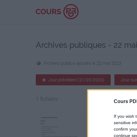
Archives publiques - 22 ma
Fichiers publics ajoutés le 22 mai 2023
Jour précédent (21/05/2023)
Jour su
1 fichiers:
Cours PD
If you wish 
sensitive in
confirm you
continue se