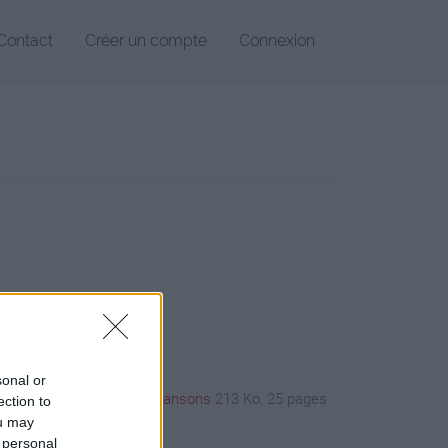
Contact
Créer un compte
Connexion
sonal or
LA 23 texte intégral et chansons
213 Ko, 25 pages
ection to
ou may
 personal