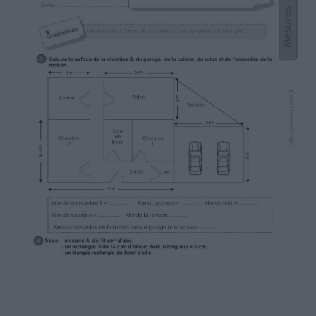
A= …………….
A = ……………
A = ……………
A = ……………
A = ……………………
A = ……………………
A = ……………………
A = ……………………
A = ……………………
A = ……………………
http://www.i-profs.fr