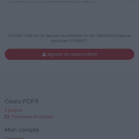
formules.
8,2 cm
4 cm
Ce fichier a été mis en ligne par un utilisateur du site. Identifiant unique du
4,6 cm
document: 01934957.
4,6 cm
Signaler un contenu illicite
4 cm
A= 4,,6 x 4,6
A= 8,2 x 4,6
Cours-PDF.fr
A= ( 4 x 4 ) : 2
À propos
A = 21,16 cm²
Formulaire de contact
A = 37,72 cm²
Mon compte
A = 8 cm²
Connexion