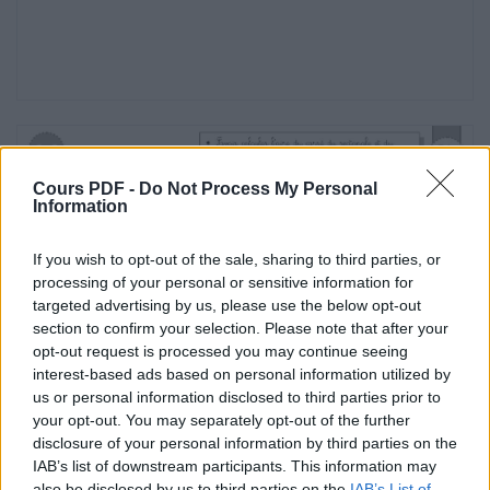
2 Trouve les mesures manquantes et calcule
l’aire des figures suivantes :
 Savoir calculer l’aire du carré du rectangle et
du
Cm2
Nom : …………………………….
Cours PDF -
Do Not Process My Personal

Information
triangle à l’aide des formules adaptées.
If you wish to opt-out of the sale, sharing to third parties, or
processing of your personal or sensitive information for
Fiche
targeted advertising by us, please use the below opt-out
section to confirm your selection. Please note that after your
16b
opt-out request is processed you may continue seeing
interest-based ads based on personal information utilized by
Connaître les unités usuelles de mesure
us or personal information disclosed to third parties prior to
d’aires.
your opt-out. You may separately opt-out of the further
disclosure of your personal information by third parties on the
Mesures
IAB’s list of downstream participants. This information may
Date : …………………………….
also be disclosed by us to third parties on the
IAB’s List of