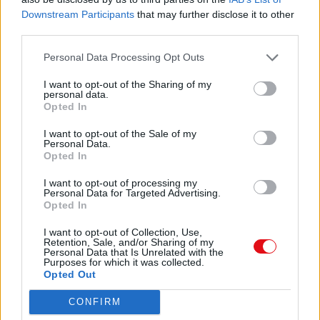
Downstream Participants
that may further disclose it to other
Les mesures d’aires du carré et du rectangle et
third parties.
du triangle
Personal Data Processing Opt Outs
3 Calcule la surface de la chambre 2, du
I want to opt-out of the Sharing of my
garage, de la cuisine, du salon et de
personal data.
l’ensemble de la
Opted In
maison.
I want to opt-out of the Sale of my
3m
Personal Data.
Opted In
Salon
I want to opt-out of processing my
Personal Data for Targeted Advertising.
Cuisine
Opted In
http://www.i-profs.fr
I want to opt-out of Collection, Use,
Retention, Sale, and/or Sharing of my
Personal Data that Is Unrelated with the
5m
Purposes for which it was collected.
Opted Out
3m
CONFIRM
terrasse