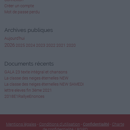
Créer un compte
A = ( 6 x 6 ) = 36
Mot de passe perdu
A=
36 – 2 x 4 = 28
Archives publiques
28 cm²
Aujourd'hui
2026
2025
2024
2023
2022
2021
2020
ou 4 cm² x 7 = 28 cm²
ou 2 x 12 cm ² + 4 cm²
Documents récents
A = ( 6 x 6 ) = 36
GALA 23 texte intégral et chansons
A = 5 x 9 = 45
La classe des neiges éternelles NEW
La classe des neiges éternelles NEW SAMEDI
36 – 4 = 32 +4 = 36
lettre eleves fin 3ème 2021
2018E1RallyeEnonces
A = 36 cm²
A = 45 cm²
http://www.i-profs.fr
Mentions légales
-
Conditions d'utilisation
-
Confidentialité
-
Charte
de confidentialité / RGPD