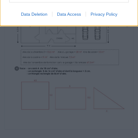
Chambre
Data Deletion
Data Access
Privacy Policy
2
Salle
de
bains
Chambre
1
4m
4,5 m
5m
Entrée
WC
9m