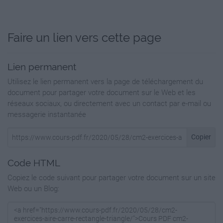

Faire un lien vers cette page
triangle à l’aide des formules adaptées.
16a
Lien permanent
Connaître les unités usuelles de mesure
Utilisez le lien permanent vers la page de téléchargement du
d’aires.
document pour partager votre document sur le Web et les
réseaux sociaux, ou directement avec un contact par e-mail ou
Mesures
messagerie instantanée
Date : …………………………….
Copier
Les mesures d’aires du carré et du rectangle et
du triangle
Code HTML
1
Copiez le code suivant pour partager votre document sur un site
Web ou un Blog:
Fiche
Calcule l’aire de ces figures. Utilise les