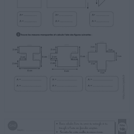
du triangle
1
Fiche
Calcule l’aire de ces figures. Utilise les
formules.
8,2 cm
4 cm
4,6 cm
4,6 cm
4 cm
A= …………….
A= …………….