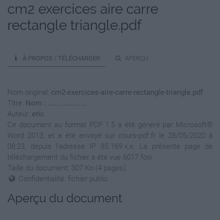
cm2 exercices aire carre
rectangle triangle.pdf
À PROPOS / TÉLÉCHARGER
APERÇU
Nom original:
cm2-exercices-aire-carre-rectangle-triangle.pdf
Titre:
Nom : ……………………
Auteur:
eric
Ce document au format PDF 1.5 a été généré par Microsoft®
Word 2013, et a été envoyé sur cours-pdf.fr le 28/05/2020 à
08:23, depuis l'adresse IP 85.169.x.x. La présente page de
téléchargement du fichier a été vue 6017 fois.
Taille du document: 307 Ko (4 pages).
Confidentialité: fichier public
Aperçu du document