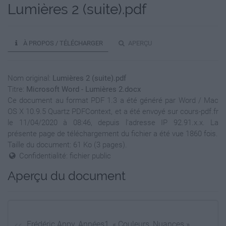
Lumières 2 (suite).pdf
À PROPOS / TÉLÉCHARGER
APERÇU
Nom original:
Lumières 2 (suite).pdf
Titre:
Microsoft Word - Lumières 2.docx
Ce document au format PDF 1.3 a été généré par Word / Mac
OS X 10.9.5 Quartz PDFContext, et a été envoyé sur cours-pdf.fr
le 11/04/2020 à 08:46, depuis l'adresse IP 92.91.x.x. La
présente page de téléchargement du fichier a été vue 1860 fois.
Taille du document: 61 Ko (3 pages).
Confidentialité: fichier public
Aperçu du document
Frédéric Appy, Années1, « Couleurs, Nuances »