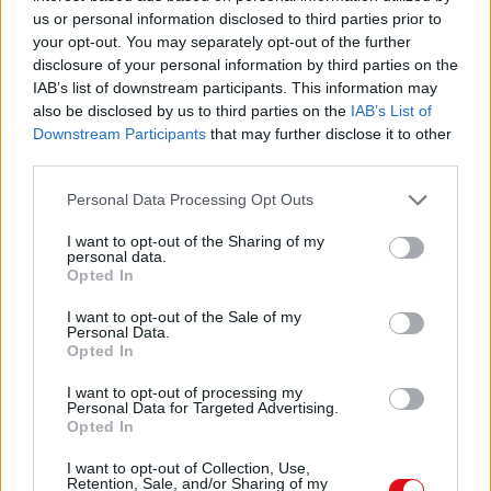
aussi
us or personal information disclosed to third parties prior to
dans une liaison texte – image...) Cf. p162)
your opt-out. You may separately opt-out of the further
On peut parler d’une culture de l’observation,
disclosure of your personal information by third parties on the
notamment à propos des couleurs, de
IAB’s list of downstream participants. This information may
leurs nuances, de la Densité des ombres Cf. p.
also be disclosed by us to third parties on the
IAB’s List of
93-94,
Downstream Participants
that may further disclose it to other
third parties.
L’observation des ombres colorées date de
1754-1755 (pensez à leur emploi chez les
Personal Data Processing Opt Outs
Impressionnistes) Cf.p.42
Définition au 18ème siècle de l’ombre et de la
I want to opt-out of the Sharing of my
lumière, notamment selon Newton 1666,
personal data.
Opted In
P.95 §.24
La lumière est le flux d’unités d’énergie
I want to opt-out of the Sale of my
massique émis par une source de
Personal Data.
rayonnement,
Opted In
le soleil ou la flamme d’une bougie. Les unités
d’énergie massique ou photons sont de
I want to opt-out of processing my
l’énergie en excès Cf.p11
Personal Data for Targeted Advertising.
Opted In
La connaissance du monde des objets va de «
haut en bas » et joue un rôle dans le
I want to opt-out of Collection, Use,
processus d’intégration des valeurs
Retention, Sale, and/or Sharing of my