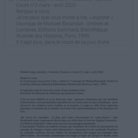
Cours n°2 mars –avril 2020
Bonjour à vous,
Je ne peux que vous inviter à lire, « explorer »
l’ouvrage de Michael Baxandall. Ombres et
Lumières, Editions Gallimard, Bibliothèque
Illustrée des Histoires, Paris, 1999,
Il s’agit plus, dans le cours de ce jour, d’une
invitation à lire,
Découvrir les éléments de réflexions que
propose ce livre.
C’est un livre difficile et je ne ferai que citer
quelques remarques qui me semblent
intéressantes, voire primordiales (premières),
au moins dans le sens scientifique, pour
découvrir les relations entre l’ombre et la
lumière. Il s’agit en effet d’une approche
physique et humaine de la lumière au travers
des expérimentations et les fabriques de
l’art.
On verra des exemples et plus tard nous
retrouverons le « clair-obscur » chez
Rembrandt assez longuement décrit dans ses