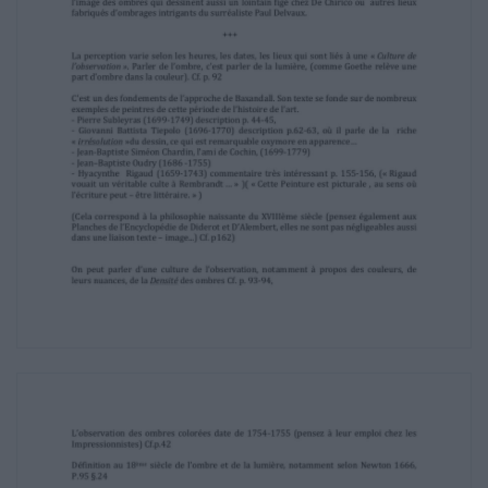
effets dans le livre de Eugène Fromentin :
Les Maitres d’autrefois » dont nous citerons
des passages importants.
Il faut penser l’ombre, les ombres comme une
multitude, de l’ordre du mouvement, du
passage, de l’unique « notre soleil éblouissant
», rayonnant en une multitude d’ombres,
de multiples couleurs. Ne pas oublier les
perspectives des nuages par exemple chez
Alfred Sisley, les lointains assemblages de
nuages en ligne de Giorgia O’ Keeffe, voire
l’image des ombres qui dessinent aussi un
lointain figé chez De Chirico ou autres lieux
fabriqués d’ombrages intrigants du surréaliste
Paul Delvaux.
+++
La perception varie selon les heures, les dates,
les lieux qui sont liés à une « Culture de
l’observation ». Parler de l’ombre, c’est parler
de la lumière, (comme Goethe relève une
part d’ombre dans la couleur). Cf. p. 92
C’est un des fondements de l’approche de