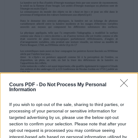
Baxandall. Son texte se fonde sur de
nombreux
exemples de peintres de cette période de
l’histoire de l’art.
- Pierre Subleyras (1699-1749) description p.
44-45,
- Giovanni Battista Tiepolo (1696-1770)
description p.62-63, où il parle de la riche
« irrésolution »du dessin, ce qui est
remarquable oxymore en apparence…
- Jean-Baptiste Siméon Chardin, l’ami de
Cochin, (1699-1779)
- Jean–Baptiste Oudry (1686 -1755)
- Hyacynthe Rigaud (1659-1743)
Cours PDF -
Do Not Process My Personal
commentaire très intéressant p. 155-156, («
Information
Rigaud
vouait un véritable culte à Rembrandt … » )( «
If you wish to opt-out of the sale, sharing to third parties, or
Cette Peinture est picturale , au sens où
l’écriture peut – être littéraire. » )
processing of your personal or sensitive information for
(Cela correspond à la philosophie naissante
targeted advertising by us, please use the below opt-out
du XVIIIème siècle (pensez également aux
section to confirm your selection. Please note that after your
Planches de l’Encyclopédie de Diderot et
opt-out request is processed you may continue seeing
D’Alembert, elles ne sont pas négligeables
interest-based ads based on personal information utilized by