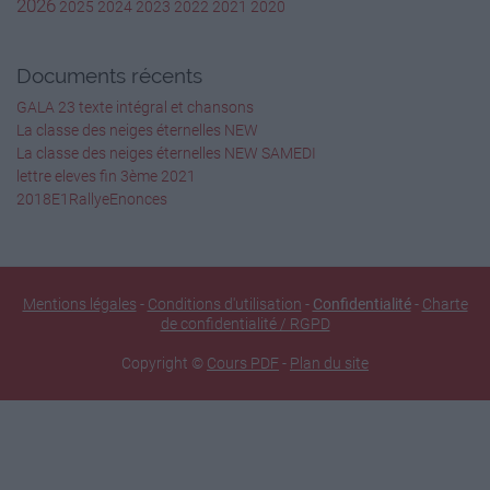
2026
2025
2024
2023
2022
2021
2020
Documents récents
GALA 23 texte intégral et chansons
La classe des neiges éternelles NEW
La classe des neiges éternelles NEW SAMEDI
lettre eleves fin 3ème 2021
2018E1RallyeEnonces
Mentions légales
-
Conditions d'utilisation
-
Confidentialité
-
Charte
de confidentialité / RGPD
Copyright ©
Cours PDF
-
Plan du site