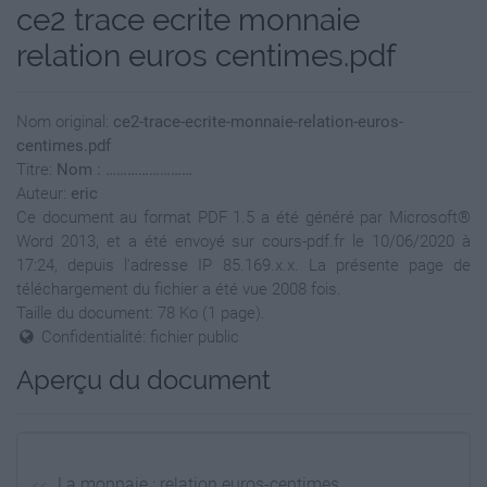
ce2 trace ecrite monnaie
relation euros centimes.pdf
Nom original:
ce2-trace-ecrite-monnaie-relation-euros-
centimes.pdf
Titre:
Nom : ……………………
Auteur:
eric
Ce document au format PDF 1.5 a été généré par Microsoft®
Word 2013, et a été envoyé sur cours-pdf.fr le 10/06/2020 à
17:24, depuis l'adresse IP 85.169.x.x. La présente page de
téléchargement du fichier a été vue 2008 fois.
Taille du document: 78 Ko (1 page).
Confidentialité: fichier public
Aperçu du document
La monnaie : relation euros-centimes