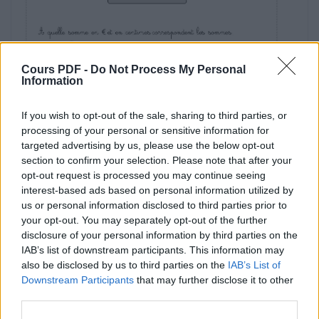
Par exemple 108 c = 1€ et 8 c
Entraîne-toi
A quelle somme en € et en centimes
correspondent les sommes
Cours PDF -
Do Not Process My Personal
Information
120 c = ... € et ....... c
If you wish to opt-out of the sale, sharing to third parties, or
111 c = ... € et ........c
processing of your personal or sensitive information for
targeted advertising by us, please use the below opt-out
280 c = ... € et ....... c
section to confirm your selection. Please note that after your
opt-out request is processed you may continue seeing
569 c = ... € et ........c
interest-based ads based on personal information utilized by
us or personal information disclosed to third parties prior to
1€ et 120 c =... € et ....... c 2 € et 150 c =... € et
....... c
your opt-out. You may separately opt-out of the further
1€ et 210 c =... € et ....... c 4 € et 230 c =... € et
disclosure of your personal information by third parties on the
Télécharger le fichier (PDF)
....... c
IAB’s list of downstream participants. This information may
also be disclosed by us to third parties on the
IAB’s List of
http://www.i-profs.fr
ce2-trace-ecrite-monnaie-relation-euros-centimes.pdf
Downstream Participants
that may further disclose it to other
(PDF, 78 Ko)
third parties.
suivantes ?