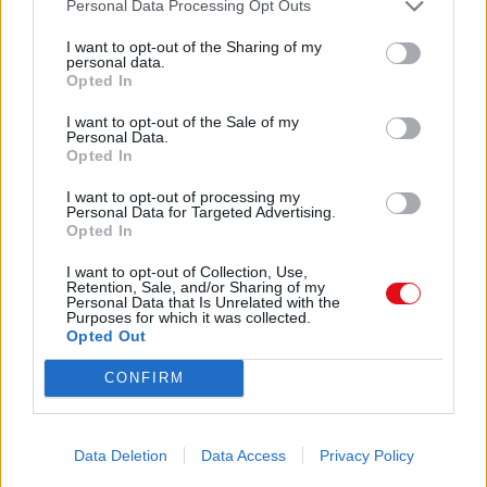
Personal Data Processing Opt Outs
Télécharger
I want to opt-out of the Sharing of my
Formats alternatifs:
ZIP
personal data.
Opted In
I want to opt-out of the Sale of my
Personal Data.
Opted In
Partager le document
I want to opt-out of processing my
Personal Data for Targeted Advertising.
Opted In
I want to opt-out of Collection, Use,
Retention, Sale, and/or Sharing of my
Personal Data that Is Unrelated with the
Purposes for which it was collected.
Opted Out
CONFIRM
Faire un lien vers cette page
Data Deletion
Data Access
Privacy Policy
Lien permanent