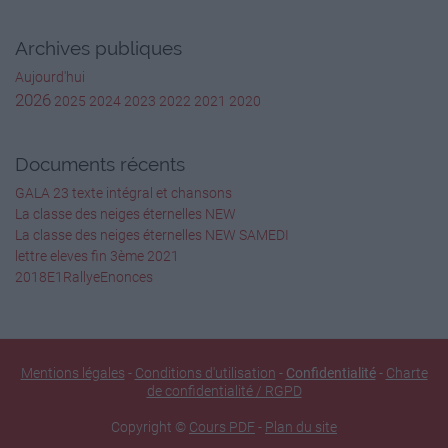
8 La pyramide
Archives publiques
2 -5 -6 -7 -8
Les non polyèdres
Aujourd'hui
1 -3 -4
2026
2025
2024
2023
2022
2021
2020
2 Complète le tableau
Solide
Documents récents
Nombre de
GALA 23 texte intégral et chansons
faces
La classe des neiges éternelles NEW
La classe des neiges éternelles NEW SAMEDI
Nombre de
lettre eleves fin 3ème 2021
sommets
2018E1RallyeEnonces
Nombre d’arêtes
6
Mentions légales
-
Conditions d'utilisation
-
Confidentialité
-
Charte
8
de confidentialité / RGPD
12
Copyright ©
Cours PDF
-
Plan du site