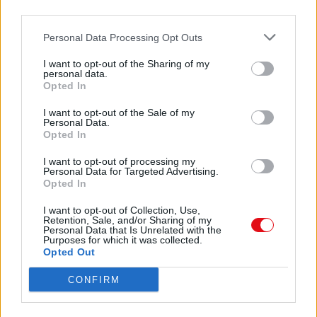
prisme
third parties.
cône
Personal Data Processing Opt Outs
• Reconnaître, décrire et nommer les figures et
I want to opt-out of the Sharing of my
personal data.
solides
Opted In
Cm2
I want to opt-out of the Sale of my
Nom : …………………………….
Personal Data.
Opted In
usuels
I want to opt-out of processing my
Personal Data for Targeted Advertising.
Fiche
Opted In
13a
I want to opt-out of Collection, Use,
Retention, Sale, and/or Sharing of my
Géométrie
Personal Data that Is Unrelated with the
Purposes for which it was collected.
Opted Out
Date : …………………………….
Reconnaître et décrire des solides
CONFIRM
3 Complète le solide en dessinant les arêtes
cachées en pointillé.