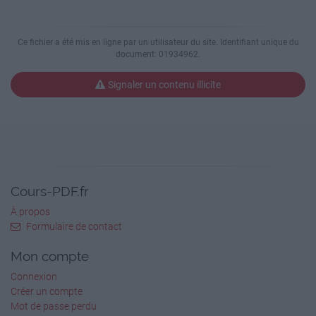
Géométrie
Date : …………………………….
Ce fichier a été mis en ligne par un utilisateur du site. Identifiant unique du
Reconnaître et décrire des solides
document: 01934962.
1 Classe ces solides en deux groupes
Signaler un contenu illicite
Les polyèdres :
1 Le cône
2 Le cube
3 Le cylindre
Cours-PDF.fr
4 La sphère
À propos
Formulaire de contact
5 Le pavé
Mon compte
6 Le tétraèdre
Connexion
Créer un compte
7 Le prisme
Mot de passe perdu