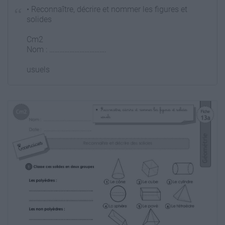
• Reconnaître, décrire et nommer les figures et
solides
Cm2
Nom : …………………………….
usuels
Fiche
13a
Géométrie
Date : …………………………….
Reconnaître et décrire des solides
1 Classe ces solides en deux groupes
Les polyèdres :
1 Le cône