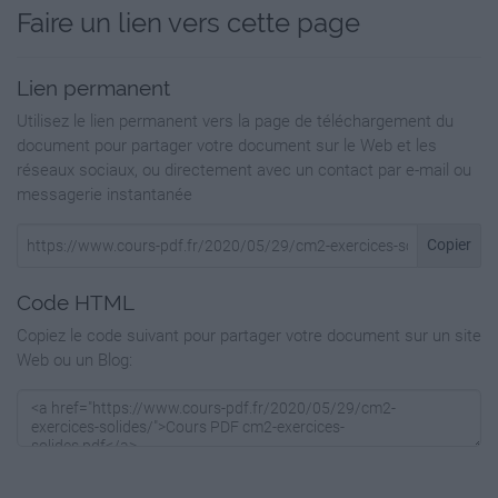
F
Faire un lien vers cette page
V
Lien permanent
F
Utilisez le lien permanent vers la page de téléchargement du
http://www.i-profs.fr
document pour partager votre document sur le Web et les
réseaux sociaux, ou directement avec un contact par e-mail ou
5 Colorie la description correspondant à la
messagerie instantanée
figure.
Copier
• Reconnaître, décrire et nommer les figures et
solides
Code HTML
Cm2
Copiez le code suivant pour partager votre document sur un site
Nom : …………………………….
Web ou un Blog:
usuels
Fiche
13a