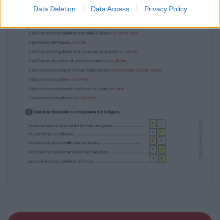
Data Deletion
Data Access
Privacy Policy
4 Qui suis-je ?
J’ai 6 faces rectangulaires parallèles 2 à deux
……………………………………………………
J’ai 6 faces identiques
………………………………………………………………………………….
J’ai 2 faces triangulaires et 3 faces
rectangulaires ……………………………………………….
J’ai 2 faces circulaires et une face courbe
……………………………………………………….
J’ai une face carrée et 4 faces triangulaires
………………………………………………………
J’ai une face courbe
……………………………………………………………………………………
J’ai une face courbe et une face circulaire
………………………………………………………
J’ai 4 faces triangulaires
……………………………………………………………………………….
Toutes les faces d’un polyèdre sont des
polygones……………….…..……
Un cylindre est un polyèdre ……...