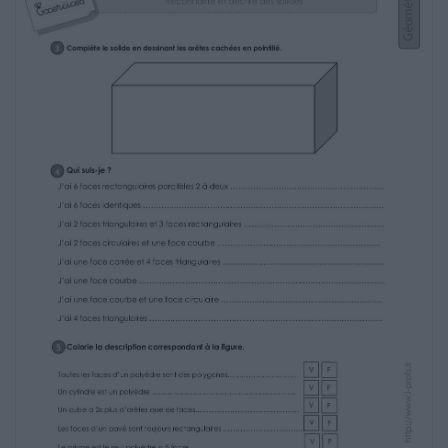
Nombre de
faces
Nombre de
sommets
Nombre d’arêtes
………………….
………………….
………………….
………………….
………………….
………………….
………………….