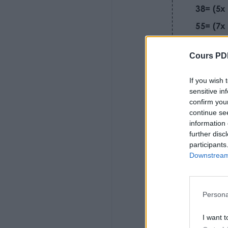
72 = ...... x 6
120 = ...... x 12
16 x ......= 48
Cours PD
..... x 17 = 85
If you wish 
sensitive in
..... x 25 = 100
confirm you
..... x 42 = 168
continue se
information 
..... x 50 = 200
further disc
participants
3 Complète les égalités.
Downstream 
17= (3x .....) + 2
77= (6x .....) + 5
Persona
38= (5x .....) + 3
I want t
49= (9x .....) + 4