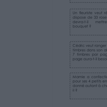
Calcul
Date : …………………………….
Vers la division : La multiplication à trou
1 Effectue les multiplications.
.
2 3
.
.
.
.
2