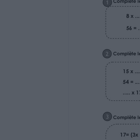
4 x ......= 44
7 x ......= 77
56 = ...... x 8
99 = ...... x 9
81 = ...... x 9
33 = ...... x 11
2 Complète les égalités.
15 x ......= 45
12 x ......= 36
20 x ......= 100
33 x ......= 99
54 = ...... x 18