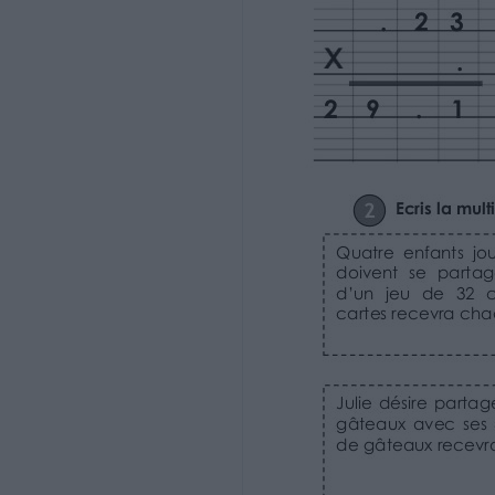
100= ( ..... x 8) + .....
75= ( ..... x 9) + .....
105= ( ..... x 9) + .....
http://www.i-profs.fr
4 Complète les égalités.
Ce2
 Ecrire une situation de partage à l’aide 
à trou.
Nom : …………………………….
 Résoudre une situation de division.
Fiche
10b