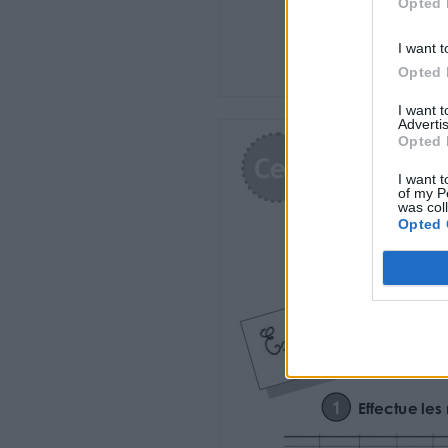
Opted 
55= (7x .....) + 6
I want t
Opted 
58= (7x .....) + 2
I want 
44= ( ..... x 6) + 2
Advertis
Opted 
39= ( ..... x 9) + 3
I want t
80= ( ..... x 7) + 3
of my P
was col
Opted 
71= ( ..... x 9) + 8
38= ( ..... x 6) + .....
55= ( ..... x 6) + .....
69= ( ..... x 8) + .....
95= ( ..... x 9) + .....
47= ( ..... x 7) + .....