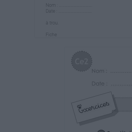
Nom : …………………………….
Date : …………………………….
à trou.
Fiche
10a
 Résoudre une situation de division.
Vers la division : La multiplication à trou
Calcul
Ce2
1 Complète les opérations.
8 x ......= 56
8 x ......= 72