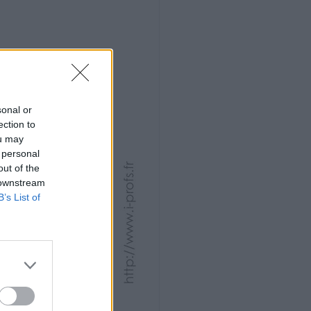
sonal or
ection to
ou may
 personal
out of the
 downstream
B’s List of