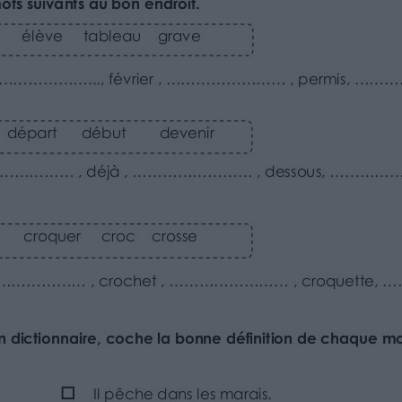
 , permis, ………………………..
essous, ……………………………..
, croquette, ……………………..