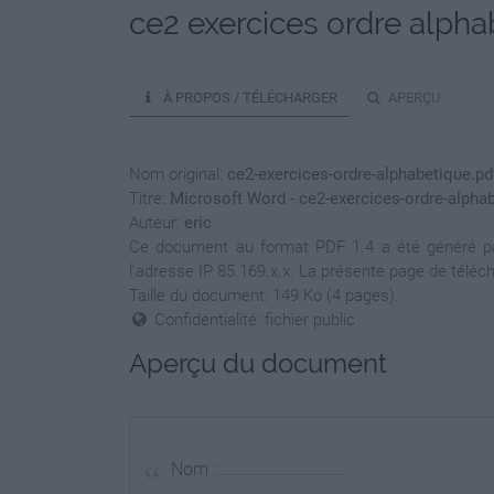
ce2 exercices ordre alpha
À PROPOS / TÉLÉCHARGER
APERÇU
Nom original:
ce2-exercices-ordre-alphabetique.pd
Titre:
Microsoft Word - ce2-exercices-ordre-alpha
Auteur:
eric
Ce document au format PDF 1.4 a été généré par 
l'adresse IP 85.169.x.x. La présente page de téléc
Taille du document: 149 Ko (4 pages).
Confidentialité: fichier public
Aperçu du document
Nom : …………………………….