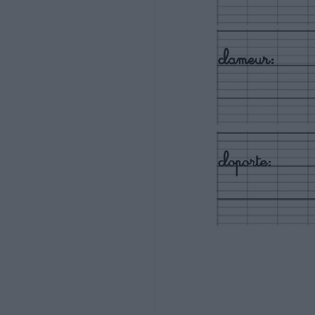
Vocabulaire
Ce2
Cherche dans ton dictionnaire le nom comm
omelette ………………….
barrage ………………….
survivre ………………….
arbalette ………………….
doute ………………….
ombrage ………………….
…………………
Ecris les définitions des mots suivants :
chaudron :