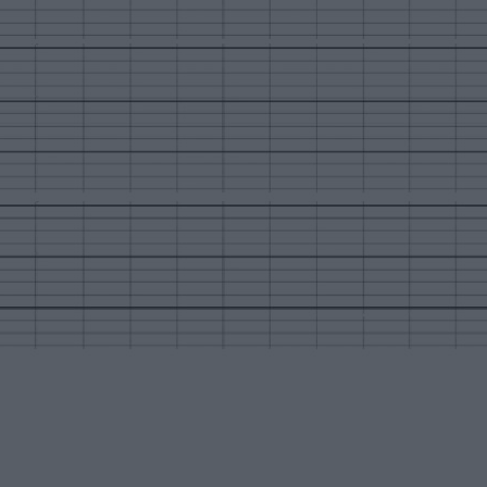
un qui est écrit après les mots suivants :