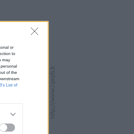
sonal or
ection to
ou may
 personal
out of the
 downstream
B’s List of