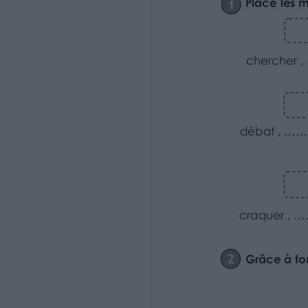
…………………
chercher , ………………..., février , ……………………
départ
début
devenir…………………
débat , ………………… , déjà , …………………… , d
croquer
croc
crosse
…………………
craquer , ………………… , crochet , …………………… 