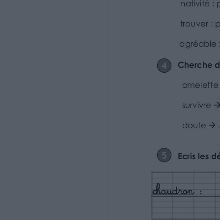
Utiliser le dictionnaire
3 A quelle page de ton dictionnaire se tro
4
5
nativité : page …………….
parapluie : page …………….
trouver : page ………………
chantage : page …………….
agréable : page …………….
ogresse : page ……………….
Fiche
1b