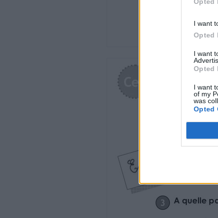
Opted 
C’est un petit enfant
C’est une couleur rouge
I want t
Opted 
acéré
I want 
qui est très tranchant
Advertis
qui est très fatigué
Opted 
qui est très intéressé
I want t
ICULE
of my P
was col
Opted 
http://www.i-profs.fr
Ce2
Nom : …………………………….
• Connaître l’ordre alphabétique
• Savoir utiliser un dictionnaire
Date : …………………………….