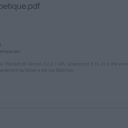
betique.pdf
f
betique.doc
PScript5.dll Version 5.2.2 / GPL Ghostscript 8.15, et a été envoy
hargement du fichier a été vue 8283 fois.