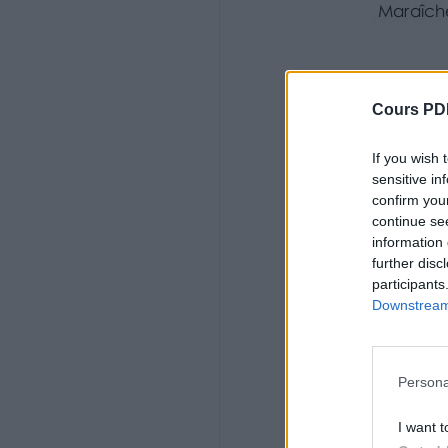
2 Grâce à ton dictionnaire, coche la bonn
Maraîcher
Il pêche dans les marais.
il cultive des légumes.
Cours PD
C’est un employé de mairie.
If you wish 
la mousson
sensitive in
confirm you
C’est un crochet pour pendre les gros poi
C’est la boue qui se dépose au fond des l
continue se
C’est un vent qui souffle en Inde.
information 
further disc
se prélasser
participants
Downstream 
C’est s’enfuir
C’est rester sans rien faire
C’est se bousculer
Persona
carmin
I want t
C'est une religieuse