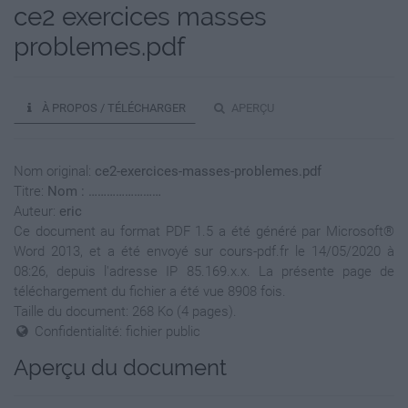
ce2 exercices masses
problemes.pdf
À PROPOS / TÉLÉCHARGER
APERÇU
Nom original:
ce2-exercices-masses-problemes.pdf
Titre:
Nom : ……………………
Auteur:
eric
Ce document au format PDF 1.5 a été généré par Microsoft®
Word 2013, et a été envoyé sur cours-pdf.fr le 14/05/2020 à
08:26, depuis l'adresse IP 85.169.x.x. La présente page de
téléchargement du fichier a été vue 8908 fois.
Taille du document: 268 Ko (4 pages).
Confidentialité: fichier public
Aperçu du document