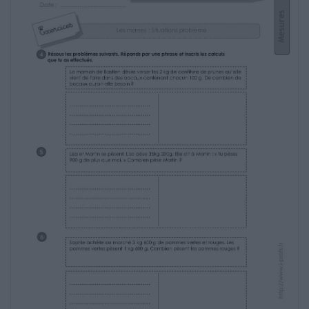
Julien part en randonnée. Dans son sac à dos
qui pèse 3kg, il met sa tente
de 2 kg 500g, sa lampe de poche de 80 g et
son sac de couchage de
900 g. Quel poids devra-t-il porter ?
……………………………………
……………………………………
……………………………………
……………………………………
http://www.i-profs.fr
3
 Résoudre des problèmes mettant en jeu des
CE2
Nom : …………………………….
unités de masse.