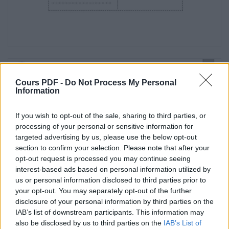
Fiche
11b
Les masses : Situations problème
Mesures
Cours PDF -
Do Not Process My Personal
Information
Date : …………………………….
If you wish to opt-out of the sale, sharing to third parties, or
4 Résous les problèmes suivants. Réponds
par une phrase et inscris les calculs
processing of your personal or sensitive information for
que tu as effectués.
targeted advertising by us, please use the below opt-out
section to confirm your selection. Please note that after your
La maman de Bastien désire verser les 2 kg
opt-out request is processed you may continue seeing
de confiture de prunes qu’elle
interest-based ads based on personal information utilized by
vient de faire dans des bocaux contenant
us or personal information disclosed to third parties prior to
chacun 100 g. De combien de
your opt-out. You may separately opt-out of the further
bocaux aura-t-elle besoin ?
disclosure of your personal information by third parties on the
IAB’s list of downstream participants. This information may
……………………………………
also be disclosed by us to third parties on the
IAB’s List of
……………………………………