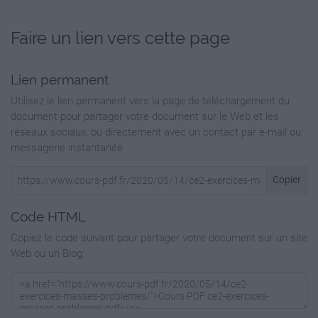
d’un verre
Non, ilest
Faire un lien vers cette page
neen
pourra
pas transporter
Lien permanent
les ?
10 x 200 kg= 2 000 kg = 2t
Utilisez le lien permanent vers la page de téléchargement du
10 caisses.
document pour partager votre document sur le Web et les
réseaux sociaux, ou directement avec un contact par e-mail ou
Julien part en randonnée. Dans son sac à dos
messagerie instantanée
qui pèse 3kg, il met sa tente
de 2 kg 500g, sa lampe de poche de 80 g et
Copier
son sac de couchage de
900 g. Quel poids devra-t-il porter ?
Code HTML
Il devra porter 6 kg 480 g
Copiez le code suivant pour partager votre document sur un site
3 000 + 2 500 + 900 + 80 = 6 480
Web ou un Blog:
6 480 g = 6 kg 480 g
http://www.i-profs.fr