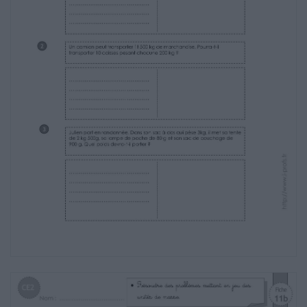
que tu as effectués.
Paul a un paquet de 10 gâteaux identiques.
Sur son paquet est inscrit :
Poids net 700g. Combien pèse un gâteau ?
……………………………………
……………………………………
……………………………………
……………………………………
2
Un camion peut transporter 1t 500 kg de
marchandise. Pourra-t-il
transporter 10 caisses pesant chacune 200 kg
?
Quel
est en cl la capacité d’un verre ?
……………………………………
……………………………………
……………………………………
……………………………………