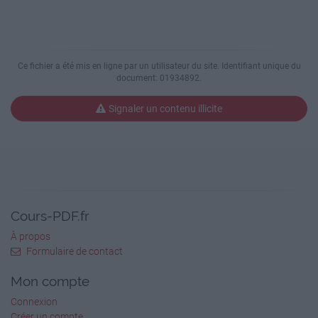
3
 Résoudre des problèmes mettant en jeu des
CE2
Ce fichier a été mis en ligne par un utilisateur du site. Identifiant unique du
Nom : …………………………….
document: 01934892.
unités de masse.
Signaler un contenu illicite
Fiche
11b
Les masses : Situations problème
Cours-PDF.fr
Mesures
À propos
Date : …………………………….
Formulaire de contact
4 Résous les problèmes suivants. Réponds
Mon compte
par une phrase et inscris les calculs
Connexion
que tu as effectués.
Créer un compte