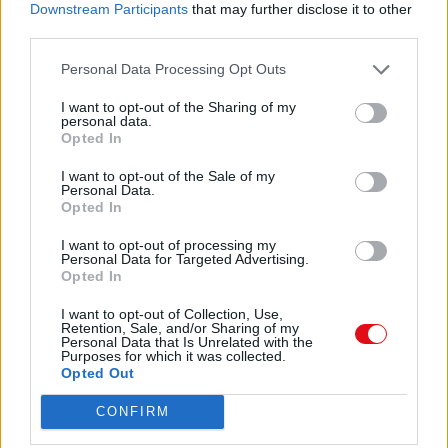
Downstream Participants
that may further disclose it to other
……………………………………
third parties.
……………………………………
5
Personal Data Processing Opt Outs
Lisa et Martin se pèsent. Lisa pèse 35kg 200g.
I want to opt-out of the Sharing of my
Elle dit à Martin : » Tu pèses
personal data.
Opted In
900 g de plus que moi. » Combien pèse
Martin ?
I want to opt-out of the Sale of my
Personal Data.
……………………………………
Opted In
……………………………………
……………………………………
I want to opt-out of processing my
Personal Data for Targeted Advertising.
Opted In
6
I want to opt-out of Collection, Use,
Sophie achète au marché 3 kg 600 g de
Retention, Sale, and/or Sharing of my
pommes vertes et rouges. Les
Personal Data that Is Unrelated with the
Purposes for which it was collected.
pommes vertes pèsent 1 kg 600 g. Combien
Opted Out
pèsent les pommes rouges ?
CONFIRM
……………………………………
……………………………………