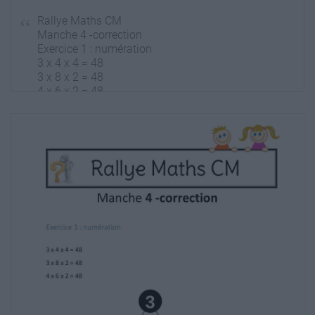
Rallye Maths CM
Manche 4 -correction
Exercice 1 : numération
3 x 4 x 4 = 48
3 x 8 x 2 = 48
4 x 6 x 2 = 48
3
4
4
4
8
6
2
Exercice 2 : géométrie