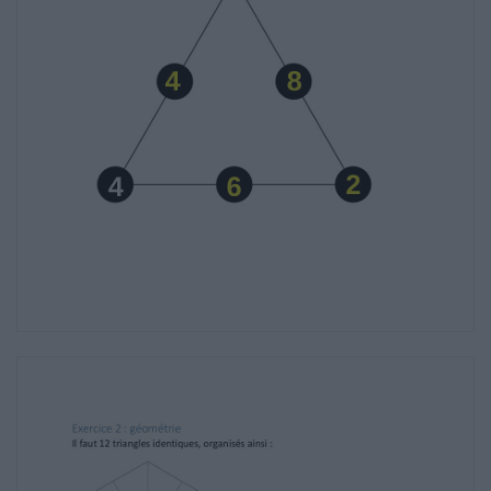
Il faut 12 triangles identiques, organisés ainsi
:
Exercice 3 : mesures
La première balance indique qu’une aubergine
pèse le poids de 4
champignon.
Donc sur la deuxième balance :
2 champignons + 2tomates = 3 aubergines
2 champignons + 2 tomates = 12
champignons (d’après la 1ère balance)
Donc 2 tomates = 10 champignons
Donc 1 tomate pèse le poids de 5
champignons, c’est-à-dire 125g.
Exercice 4 : logique
3
x
= 3 € 30