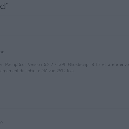
pdf
doc
PScript5.dll Version 5.2.2 / GPL Ghostscript 8.15, et a été envoy
hargement du fichier a été vue 2612 fois.
se