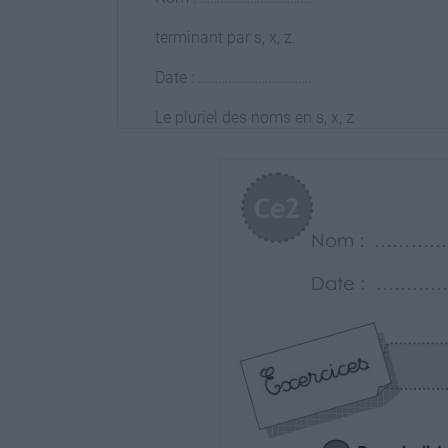
terminant par s, x, z.
Date : …………………………….
Le pluriel des noms en s, x, z
Fiche
10a
Orthographe
Ce2
1 Dans la liste suivante, entoure les mots
une souris, un berceau , un chapeau, un prix
la paix, un poulet, un palais, le roi, une foi
2 Récris les groupes noms écrits au singul
Des tapis - le corps – un ours – deux croi
Des choix – une fois – un tas – des os – 