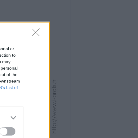
sonal or
ection to
ou may
 personal
out of the
 downstream
B’s List of