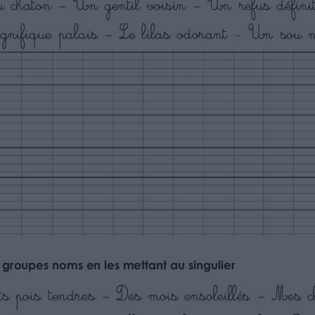
, le nez,, le clou
s , un char, une noix
ier
x – de beaux tapis – du jus – un abus
mes joujoux – la paix – de grands nez.
 abus - une fois – un tas –la paix