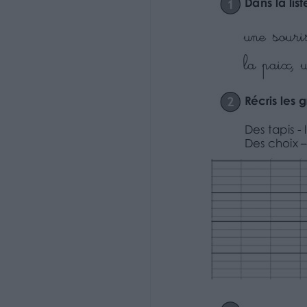
Ecris les mots suivants au pluriel.
Un trou . . . . . . . . . . . . . . . . . . . . . .
Le prix . . . . . . . . . . . . . . . . . . . . . . .
Un écrou . . . . . . . . . . . . . . . . . . . . . .
Le bois . . . . . . . . . . . . . . . . . . . . . .
Un animal . . . . . . . . . . . . . . . . . . . . . . .
Une croix . . . . . . . . . . . . . . . . . . . . . .
Le gaz . . . . . . . . . . . . . . . . . . . . . .
Le champ . . . . . . . . . . . . . . . . . . . . . . .
Un progrès . . . . . . . . . . . . . . . . . . . . . .
http://www.i-profs.fr
3
Nom : …………………………….
terminant par s, x, z.
Date : …………………………….