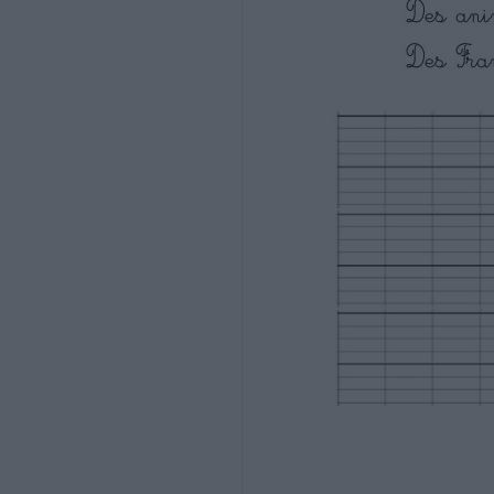
Nom : …………………………….
terminant par s, x, z.
Date : …………………………….
Le pluriel des noms en s, x, z
4
Recopie les groupes noms en les mettant a
Fiche
10b
Orthographe
• Ecrire sans erreur les pluriels des noms 
Ce2
Une petite noix – Un prix intéressant – U