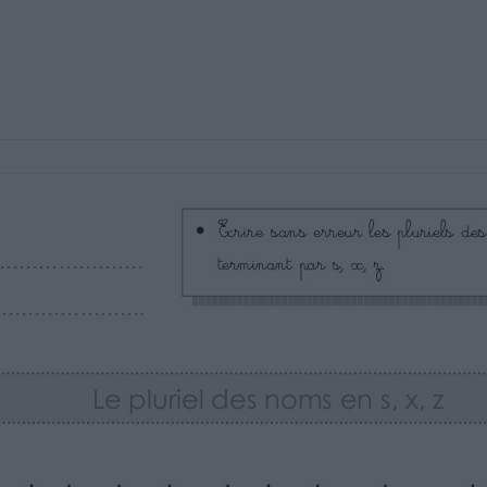
 qui ne changent pas au pluriel
, le nez,, le clou
s , un char, une noix
ier
x – de beaux tapis – du jus – un abus
mes joujoux – la paix – de grands nez.