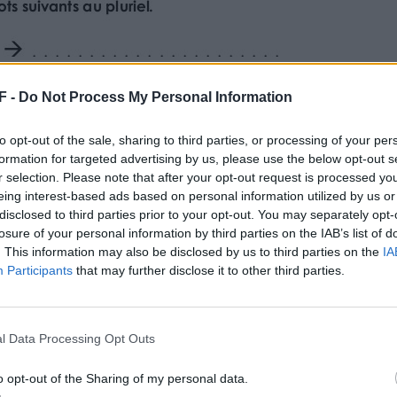
u pluriel.
F -
Do Not Process My Personal Information
to opt-out of the sale, sharing to third parties, or processing of your per
formation for targeted advertising by us, please use the below opt-out s
r selection. Please note that after your opt-out request is processed y
se
eing interest-based ads based on personal information utilized by us or
disclosed to third parties prior to your opt-out. You may separately opt-
losure of your personal information by third parties on the IAB’s list of
n bas troué
. This information may also be disclosed by us to third parties on the
IA
us définitif
Participants
that may further disclose it to other third parties.
- Un sou neuf.
t au singulier
l Data Processing Opt Outs
illés – Mes choix risqués
nnels – Des prix fous
o opt-out of the Sharing of my personal data.