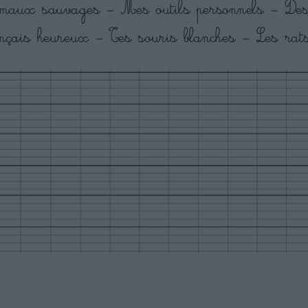
u pluriel.
se
n bas troué