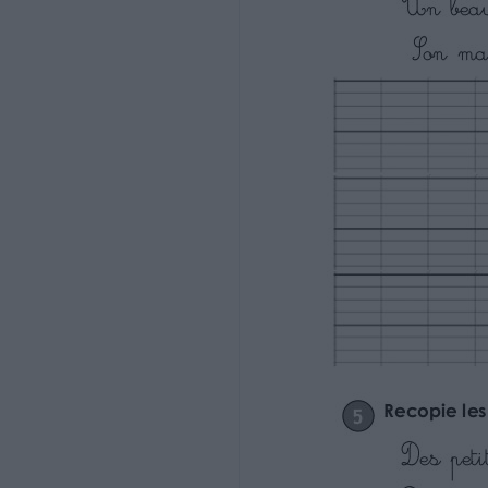
une souris, un berceau , un chapeau, un prix
la paix, un poulet, un palais, le roi, une foi
2 Récris les groupes noms écrits au singul
Des tapis - le corps – un ours – deux croi
Des choix – une fois – un tas – des os – 
Un tapis - le corps – un ours - du jus – un
Ecris les mots suivants au pluriel.
Un trou Des trous
Le prix Les prix
Un écrou Des écrous
Le bois Les bois
Un animal Des animaux
Une croix Des croix
Le gaz Les gaz
Le champ Les champs
Un progrès Des progrès
http://www.i-profs.fr
3