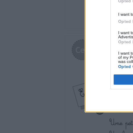
Opted 
http://www.i-profs.fr
I want t
Des Français heureux – Tes souris blanches
Opted 
• Ecrire sans erreur les pluriels des noms 
I want 
Nom : …………………………….
Advertis
Opted 
terminant par s, x, z.
I want t
Date : …………………………….
of my P
was col
Opted 
Le pluriel des noms en s, x, z
Fiche
10a
Orthographe
Ce2
1 Dans la liste suivante, entoure les mots