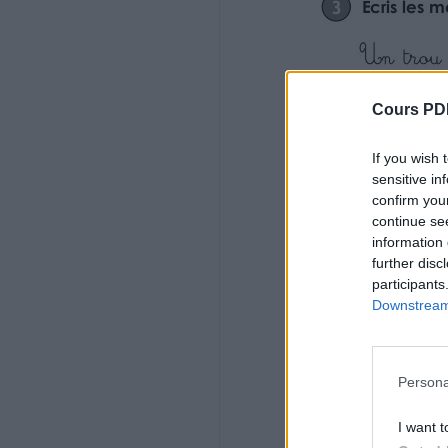
Le pluriel des noms en s, x, z
4
Recopie les groupes noms en les mettant a
Fiche
Cours PD
10b
If you wish 
Orthographe
sensitive in
confirm you
• Ecrire sans erreur les pluriels des noms 
continue se
Ce2
information 
further disc
Une petite noix – Un prix intéressant – U
participants
Un beau chaton – Un gentil voisin – Un ref
Downstream 
Son magnifique palais – Le lilas odorant 
5 Recopie les groupes noms en les mettan
Persona
Des petits pois tendres – Des mois ensole
Des animaux sauvages – Mes outils perso
I want t