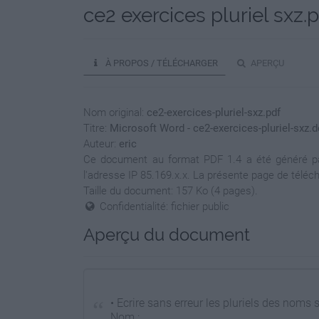
ce2 exercices pluriel sxz.
À PROPOS / TÉLÉCHARGER
APERÇU
Nom original:
ce2-exercices-pluriel-sxz.pdf
Titre:
Microsoft Word - ce2-exercices-pluriel-sxz.
Auteur:
eric
Ce document au format PDF 1.4 a été généré par 
l'adresse IP 85.169.x.x. La présente page de téléc
Taille du document: 157 Ko (4 pages).
Confidentialité: fichier public
Aperçu du document
• Ecrire sans erreur les pluriels des noms 
Nom : …………………………….