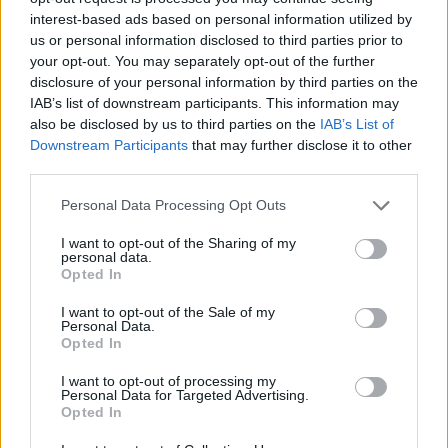
interest-based ads based on personal information utilized by
La Chatte
us or personal information disclosed to third parties prior to
your opt-out. You may separately opt-out of the further
https://multiup.org/download/6e3fed7d80e55f5c7f1fc
disclosure of your personal information by third parties on the
IAB’s list of downstream participants. This information may
1960
also be disclosed by us to third parties on the
IAB’s List of
Downstream Participants
that may further disclose it to other
La Chatte sort ses griffes
third parties.
https://multiup.org/download/558ad8c7f75671e46ca
Personal Data Processing Opt Outs
1966
I want to opt-out of the Sharing of my
personal data.
Opted In
La ligne de démarcation
I want to opt-out of the Sale of my
https://multiup.org/download/d54be48c04d44b75eaa
Personal Data.
Opted In
1973
I want to opt-out of processing my
Personal Data for Targeted Advertising.
La ligne de démarcation ‐ Part 1
Opted In
https://multiup.org/download/42be36d100b0f4afa2435