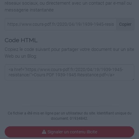
réseaux sociaux, ou directement avec un contact par e-mail ou
2009
messagerie instantanée
L'armée du crime
Copier
https://multiup.org/download/af85541a108375017f3d
Code HTML
1975
Copiez le code suivant pour partager votre document sur un site
Web ou un Blog:
Le passe‐montagne ‐ Part 1
https://multiup.org/download/8ab9a80cc551cf346f6cf
1975
Le passe‐montagne ‐ Part 2
https://multiup.org/download/51f4cbf7f4edec22e5773
Ce fichier a été mis en ligne par un utilisateur du site. Identifiant unique du
document: 01934842.
1946
Signaler un contenu illicite
Le père tranquille