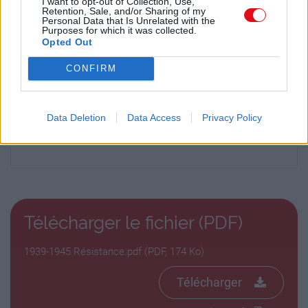
I want to opt-out of Collection, Use,
Retention, Sale, and/or Sharing of my
1973
Personal Data that Is Unrelated with the
Purposes for which it was collected.
Opted Out
La ligne de démarcation ‐ Part 2
CONFIRM
https://multiup.org/download/64c9d0f4022455eb99f4
Seconde Guerre mondiale
1939-1945
Data Deletion
Data Access
Privacy Policy
Résistance
1973
La ligne de démarcation ‐ Part 3
https://multiup.org/download/2e2bc7074edbba6c6b35
Télécharger le fichier (PDF)
1973
1939-1945 Résistance.pdf (PDF, 174 Ko)
La ligne de démarcation ‐ Part 4
https://multiup.org/download/a3caef304c0791ba216
Télécharger