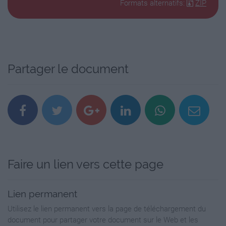
2012
Formats alternatifs:
ZIP
La mer à l'aube
https://multiup.org/download/6977c367e5c6d1b06ca
1959
Partager le document
La verte moisson
https://multiup.org/download/c6c66170befb54ae8114
1974
Lacombe Lucien
https://multiup.org/download/9d042e43907d2abf45fa
Faire un lien vers cette page
1969
Lien permanent
L'armée des ombres
Utilisez le lien permanent vers la page de téléchargement du
document pour partager votre document sur le Web et les
https://multiup.org/download/ae6ceb4e8b6eb715ce38