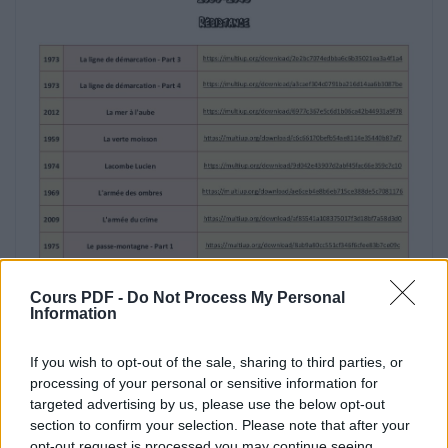
Ici‐bas
https://multiup.org/download/dedb030974653fa936cd
2014
Insurrection
https://multiup.org/download/08eff2a3a0c624cf2806
1962
La bataille de Naples
https://multiup.org/download/5ff498f13a53e8738860
Cours PDF -
Do Not Process My Personal
Information
1946
If you wish to opt-out of the sale, sharing to third parties, or
La bataille du rail
processing of your personal or sensitive information for
https://multiup.org/download/c32b8ed9e043da7755c
targeted advertising by us, please use the below opt-out
section to confirm your selection. Please note that after your
1958
opt-out request is processed you may continue seeing