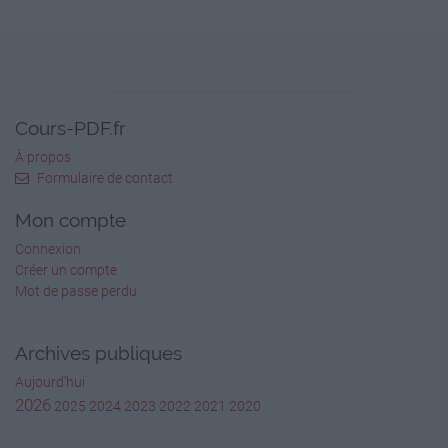
https://multiup.org/download/b40348d5d903a67725a
1964
Le train
Cours-PDF.fr
https://multiup.org/download/808152a3c336a3080b34
À propos
Formulaire de contact
1971
Mon compte
Le traître
Connexion
https://multiup.org/download/202720fbe5ed1876015
Créer un compte
Mot de passe perdu
2016
L'élu
Archives publiques
Aujourd'hui
https://multiup.org/download/0b79a0f56bdc9cdd0b5b
2026
2025
2024
2023
2022
2021
2020
2011