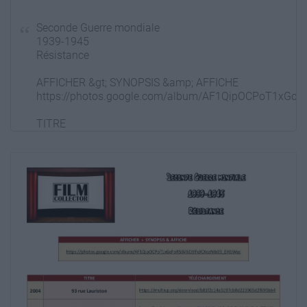
Seconde Guerre mondiale
1939-1945
Résistance
AFFICHER &gt; SYNOPSIS &amp; AFFICHE
https://photos.google.com/album/AF1QipOCPoT1xGc
TITRE
TÉLÉCHARGEMENT
2004
93 rue Lauriston
https://multiup.org/download/b81f2c14a5197cb8d223
2001
1943, l'ultime révolte