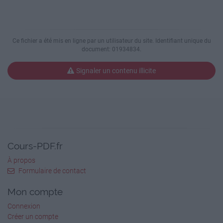
Les Têtes Brûlées 3 ‐ Saison 1
https://multiup.org/download/130ca68207c03b7c0e17c
Ce fichier a été mis en ligne par un utilisateur du site. Identifiant unique du
document: 01934834.
1976
Signaler un contenu illicite
Les Têtes Brûlées 4 ‐ Saison 1
https://multiup.org/download/f4b1e3209ceae5efa6a0b
1976
Les Têtes Brûlées 5 ‐ Saison 1
Cours-PDF.fr
https://multiup.org/download/a1f80ea43a931542e657
À propos
Formulaire de contact
1976
Mon compte
Les Têtes Brûlées 6 ‐ Saison 1
Connexion
Créer un compte
https://multiup.org/download/6a05d8f12ef26a3ebf82