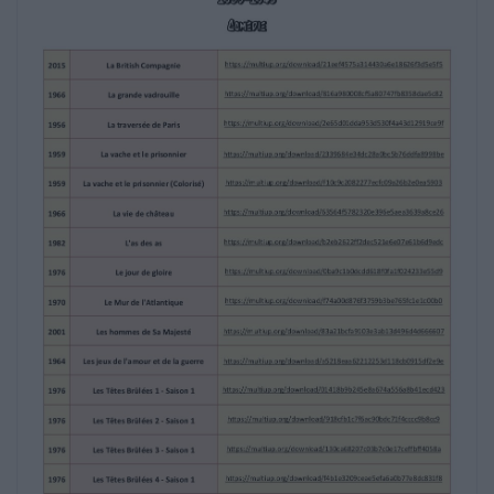
Catch‐22
https://multiup.org/download/2286772a0b951aebbec
1970
De l'or pour les braves
https://multiup.org/download/bb6c5b224d36d4e5351
1962
En avant la musique
https://multiup.org/download/d76aad9318f33afaab54
1968
Evasion sur commande
https://multiup.org/download/e6a72b4844041c92438