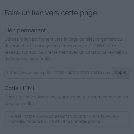
Les hommes de Sa Majesté
Faire un lien vers cette page
https://multiup.org/download/83a21bcfa9103e3ab13
1964
Lien permanent
Les jeux de l'amour et de la guerre
Utilisez le lien permanent vers la page de téléchargement du
document pour partager votre document sur le Web et les
https://multiup.org/download/a5218eaa62212253d11
réseaux sociaux, ou directement avec un contact par e-mail ou
messagerie instantanée
1976
Copier
Les Têtes Brûlées 1 ‐ Saison 1
https://multiup.org/download/01418b9b245e8a674a5
Code HTML
Copiez le code suivant pour partager votre document sur un site
1976
Web ou un Blog:
Les Têtes Brûlées 2 ‐ Saison 1
https://multiup.org/download/918cfb1c7f6ac90bdc71f
1976