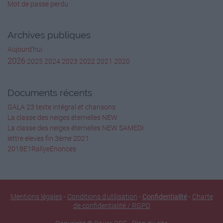
Mot de passe perdu
Seconde Guerre mondiale
1939-1945
Archives publiques
Comédie
1976
Aujourd'hui
2026
2025
2024
2023
2022
2021
2020
Les Têtes Brûlées 7 ‐ Saison 1
https://multiup.org/download/a1d250b1db0e30710cee
Documents récents
1976
GALA 23 texte intégral et chansons
La classe des neiges éternelles NEW
Les Têtes Brûlées 8 ‐ Saison 1
La classe des neiges éternelles NEW SAMEDI
lettre eleves fin 3ème 2021
https://multiup.org/download/c6cfd386ab3de3d33aa1
2018E1RallyeEnonces
1976
Les Têtes Brûlées 9 ‐ Saison 1
Mentions légales
-
Conditions d'utilisation
-
Confidentialité
-
Charte
https://multiup.org/download/ed89b7358935bda0dea
de confidentialité / RGPD