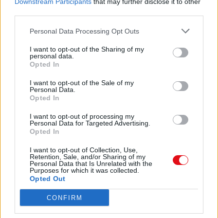
Downstream Participants
that may further disclose it to other
https://multiup.org/download/4a0dbdbb1fe33e53f927
third parties.
1975
Personal Data Processing Opt Outs
La 7ème compagnie au clair de lune
I want to opt-out of the Sharing of my
personal data.
https://multiup.org/download/2eea5b23f45d1697c36c
Opted In
Seconde Guerre mondiale
I want to opt-out of the Sale of my
Personal Data.
1939-1945
Opted In
Comédie
2015
I want to opt-out of processing my
Personal Data for Targeted Advertising.
La British Compagnie
Opted In
https://multiup.org/download/21eef4575a314430a6e1
I want to opt-out of Collection, Use,
Retention, Sale, and/or Sharing of my
Personal Data that Is Unrelated with the
1966
Purposes for which it was collected.
Opted Out
La grande vadrouille
CONFIRM
https://multiup.org/download/816a980008cf5a80747f