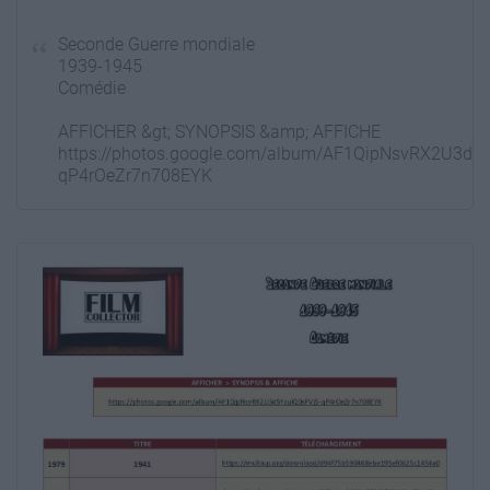
Seconde Guerre mondiale
1939-1945
Comédie
AFFICHER &gt; SYNOPSIS &amp; AFFICHE
https://photos.google.com/album/AF1QipNsvRX2U3dS
qP4rOeZr7n708EYK
TITRE
TÉLÉCHARGEMENT
1979
1941
https://multiup.org/download/d94f75b590468ebe195e
2015
A royal night out