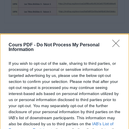
2008
Hitler est kaput !
https://multiup.org/download/cab4bf11b32e69cfa195
1942
Cours PDF -
Do Not Process My Personal
Information
Jeu dangereux
https://multiup.org/download/7d8606c06ec585b8e093
If you wish to opt-out of the sale, sharing to third parties, or
processing of your personal or sensitive information for
1973
targeted advertising by us, please use the below opt-out
section to confirm your selection. Please note that after your
Mais où est donc passée La 7ème compagnie ?
opt-out request is processed you may continue seeing
interest-based ads based on personal information utilized by
https://multiup.org/download/58ab03483f3f43ab4946
us or personal information disclosed to third parties prior to
your opt-out. You may separately opt-out of the further
1975
disclosure of your personal information by third parties on the
IAB’s list of downstream participants. This information may
On a retrouvé la 7ème compagnie
also be disclosed by us to third parties on the
IAB’s List of