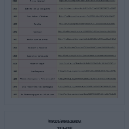
https://multiup.org/download/1f9abeab55bd0f069f084
1959
Babette s'en va‐t‐en guerre
https://multiup.org/download/cb33c98d75dc2087f960
1979
Bons baisers d'Athènes
https://multiup.org/download/cef54f68f88e59acf6094
1960
Candide
https://multiup.org/download/b88c8696c111fc59ea5e
1970