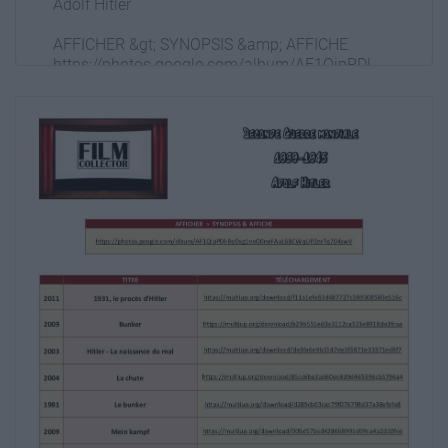
Adolf Hitler
AFFICHER &gt; SYNOPSIS &amp; AFFICHE
https://photos.google.com/album/AF1QipPDl‐
ByDxg1vaO0neFAuL6BCWqUPZnrTq704swV
TITRE
TÉLÉCHARGEMENT
2011
1931, le procès d'Hitler
https://multiup.org/download/f11a1efe83d487727c38
2009
Bunker
https://multiup.org/download/b29b551ed3a3112ca32
2003