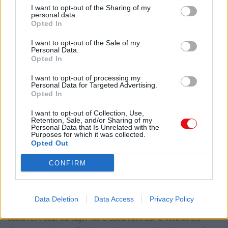
I want to opt-out of the Sharing of my
2005
personal data.
Opted In
Speer &amp; Hitler
I want to opt-out of the Sale of my
Personal Data.
https://multiup.org/download/354148602c01d014e64
Opted In
Partager le document
2008
I want to opt-out of processing my
Personal Data for Targeted Advertising.
Opted In
Walkyrie
I want to opt-out of Collection, Use,
https://multiup.org/download/e37c089ca75309e5bf3c
Retention, Sale, and/or Sharing of my
Personal Data that Is Unrelated with the
Purposes for which it was collected.
Opted Out
Faire un lien vers cette page
CONFIRM
Lien permanent
Data Deletion
Data Access
Privacy Policy
Utilisez le lien permanent vers la page de téléchargement du
document pour partager votre document sur le Web et les