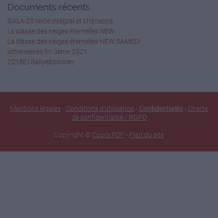
Documents récents
GALA 23 texte intégral et chansons
La classe des neiges éternelles NEW
La classe des neiges éternelles NEW SAMEDI
lettre eleves fin 3ème 2021
2018E1RallyeEnonces
Mentions légales
-
Conditions d'utilisation
-
Confidentialité
-
Charte
de confidentialité / RGPD
Copyright ©
Cours PDF
-
Plan du site