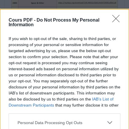
Hitler ‐ La naissance du mal
Cours PDF -
Do Not Process My Personal
https://multiup.org/download/de3fa6e9b3147de3f387
Information
2004
If you wish to opt-out of the sale, sharing to third parties, or
processing of your personal or sensitive information for
La chute
targeted advertising by us, please use the below opt-out
https://multiup.org/download/85cc6be3ad60ee8d9d4
section to confirm your selection. Please note that after your
opt-out request is processed you may continue seeing
1981
interest-based ads based on personal information utilized by
us or personal information disclosed to third parties prior to
Le bunker
your opt-out. You may separately opt-out of the further
disclosure of your personal information by third parties on the
Télécharger le fichier (PDF)
https://multiup.org/download/d289cb03cac79f076798
IAB’s list of downstream participants. This information may
also be disclosed by us to third parties on the
IAB’s List of
2009
1939-1945 Adolf Hitler.pdf (PDF, 159 Ko)
Downstream Participants
that may further disclose it to other
third parties.
Mein kampf
Télécharger
Personal Data Processing Opt Outs
https://multiup.org/download/005d57bad428668991d
Formats alternatifs:
ZIP