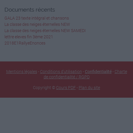
Documents récents
GALA 23 texte intégral et chansons
La classe des neiges éternelles NEW
La classe des neiges éternelles NEW SAMEDI
lettre eleves fin 3ème 2021
2018E1RallyeEnonces
Mentions légales
-
Conditions d'utilisation
-
Confidentialité
-
Charte
de confidentialité / RGPD
Copyright ©
Cours PDF
-
Plan du site