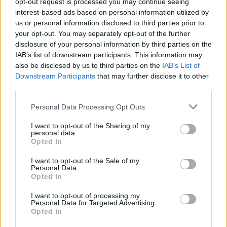
opt-out request is processed you may continue seeing
Formats alternatifs:
ZIP
interest-based ads based on personal information utilized by
us or personal information disclosed to third parties prior to
your opt-out. You may separately opt-out of the further
disclosure of your personal information by third parties on the
IAB’s list of downstream participants. This information may
also be disclosed by us to third parties on the
IAB’s List of
Partager le document
Downstream Participants
that may further disclose it to other
third parties.
Personal Data Processing Opt Outs
I want to opt-out of the Sharing of my
personal data.
Opted In
I want to opt-out of the Sale of my
Faire un lien vers cette page
Personal Data.
Opted In
I want to opt-out of processing my
Lien permanent
Personal Data for Targeted Advertising.
Opted In
Utilisez le lien permanent vers la page de téléchargement du
document pour partager votre document sur le Web et les