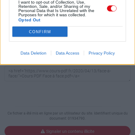
I want to opt-out of Collection, Use,
réseaux sociaux, ou directement avec un contact par e-mail ou
Retention, Sale, and/or Sharing of my
Personal Data that Is Unrelated with the
messagerie instantanée
Purposes for which it was collected.
Opted Out
Copier
CONFIRM
Code HTML
Copiez le code suivant pour partager votre document sur un site
Data Deletion
Data Access
Privacy Policy
Web ou un Blog:
Ce fichier a été mis en ligne par un utilisateur du site. Identifiant unique du
document: 01934790.
Signaler un contenu illicite