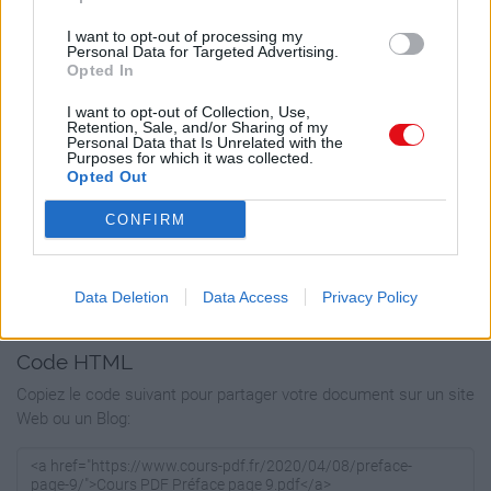
I want to opt-out of processing my
Personal Data for Targeted Advertising.
Opted In
Faire un lien vers cette page
I want to opt-out of Collection, Use,
Retention, Sale, and/or Sharing of my
Personal Data that Is Unrelated with the
Lien permanent
Purposes for which it was collected.
Opted Out
Utilisez le lien permanent vers la page de téléchargement du
document pour partager votre document sur le Web et les
CONFIRM
réseaux sociaux, ou directement avec un contact par e-mail ou
messagerie instantanée
Data Deletion
Data Access
Privacy Policy
Copier
Code HTML
Copiez le code suivant pour partager votre document sur un site
Web ou un Blog: