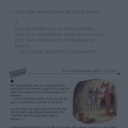
On a volé Jeannot Lapin de Claude Boujon
1
Par une sombre nuit, un renard pénétra
sans bruit chez Maman Lapin et lui vola son
petit. Il le ramena en toute hâte dans son
repaire…
… car il voulait le montrer à son jeune fils
qui n’ avait encore jamais vu de lapin.
!
Quand Maman Lapin découvrit le lit vide
de son petit, elle poussa de grands cris!:
«Malheur de moi, Jeannot Lapin a
disparu!!!»
!!
!Elle le chercha partout, à droite, à gauche.
Elle grimpa même sur une colline
pour scruter les alentours.
Hélas, pas le moindre petit bout d’oreille ne se
montrait à l’horizon.
!