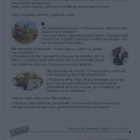
Folle d’angoisse, elle interrogea ses voisins.!
2
Elle demanda à la souris!:!«!N’as-tu pas vu,
cette nuit, mon
Jeannot se promener!?!»
«!Pas eu le temps, répondit le petit animal.
J’ai passé toute
la nuit à fuir un grand oiseau qui voulait me
manger. J’en
suis encore tout essoufflée.!»
Elle demanda à l’écureuil!: «!N’as-tu pas vu,
cette nuit, passer
mon tout petit!?!»
«!Ma pauvre dame!, répondit le croqueur de
noisettes,!je n’ai
rien vu. J’ai passé toute cette nuit à fuir un
grand chien jaune
qui voulait me dévorer. J’en suis encore tout
retourné.!»!
Elle demanda au canard!: «!N’as-tu pas vu,
cette nuit,