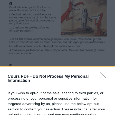
mon Jeannot au bord de cette mare!?!»
«!Ma bonne amie, répondit le palmipède,!je
n’ai vu
sur la rive qu’yeux brillants et dents pointues
ne
demandant qu’à me croquer. Je n’ai aperçu, je
l’assure, aucun végétarien.!»
Maman Lapin rentra chez elle en pleurs.
«!Chacun a ses problèmes, pensait-elle, mais
ceux des lapins ne sont pas
minces. Que de dangers nous guettent à la
moindre imprudence!!!»
On a volé Jeannot Lapin de Claude Boujon
Cours PDF -
Do Not Process My Personal
3
Information
Pendant ce temps, Maître Renard
donnait une leçon à son fiston.
If you wish to opt-out of the sale, sharing to third parties, or
«!Ceci est un lapin, disait-il, et nous
processing of your personal or sensitive information for
autres, renards, nous aimons les lapins
parce que c’est bon et que ça nous
targeted advertising by us, please use the below opt-out
remplit le bidon …
section to confirm your selection. Please note that after your
… C’est par les oreilles qu’on les
opt-out request is processed you may continue seeing