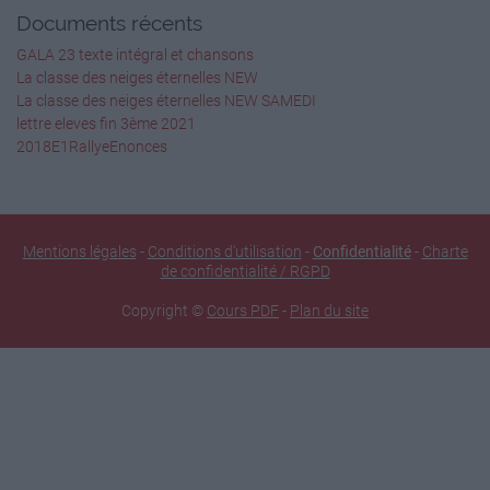
Documents récents
GALA 23 texte intégral et chansons
La classe des neiges éternelles NEW
La classe des neiges éternelles NEW SAMEDI
lettre eleves fin 3ème 2021
2018E1RallyeEnonces
Mentions légales
-
Conditions d'utilisation
-
Confidentialité
-
Charte
de confidentialité / RGPD
Copyright ©
Cours PDF
-
Plan du site