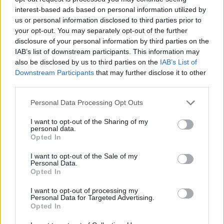
attrape, poursuivit-il.
interest-based ads based on personal information utilized by
!«!C’est fait exprès, comme la poignée pour
us or personal information disclosed to third parties prior to
une valise. Maintenant, je vais
your opt-out. You may separately opt-out of the further
faire un tour et pendant ce temps exerce-toi à
disclosure of your personal information by third parties on the
l’attraper par ces extrémités.!»
IAB’s list of downstream participants. This information may
Le petit renard essaya dix fois, vingt fois, mais
also be disclosed by us to third parties on the
IAB’s List of
sans succès.
Downstream Participants
that may further disclose it to other
A tous les coups Jeannot se retrouvait par
third parties.
terre. Ces sacrées oreilles glissaient
comme un savon.
Personal Data Processing Opt Outs
4
I want to opt-out of the Sharing of my
Jeannot en eût assez et se mit à courir un peu
personal data.
Opted In
partout dans la maison.
Petit renard le poursuivait et ce jeu leur
I want to opt-out of the Sale of my
plaisait bien.
Personal Data.
!
Opted In
Puis ils firent des prises de catch pour rire, se
lancèrent dans des galipettes
I want to opt-out of processing my
Personal Data for Targeted Advertising.
effrénées …
Opted In
… sautèrent sur le matelas, firent des concours
de saut en hauteur…