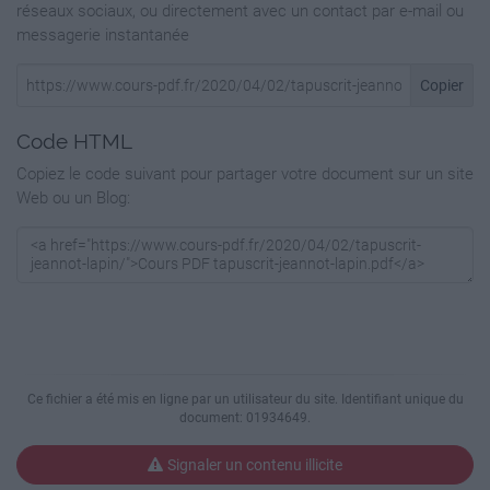
réseaux sociaux, ou directement avec un contact par e-mail ou
L’une ressemblait à un lapin, l’autre à un
renard.
messagerie instantanée
!
Mais qui peut croire ça!?!
Copier
Code HTML
Copiez le code suivant pour partager votre document sur un site
Web ou un Blog:
Ce fichier a été mis en ligne par un utilisateur du site. Identifiant unique du
document: 01934649.
Signaler un contenu illicite