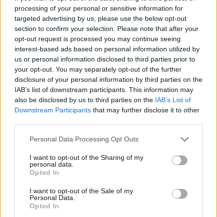
rassemble des activités tertiaires de haut
processing of your personal or sensitive information for
niveau, dans les
targeted advertising by us, please use the below opt-out
services aux entreprises, la banque, la
section to confirm your selection. Please note that after your
publicité... Ces villes, situées dans les pays du
opt-out request is processed you may continue seeing
Nord, forment
interest-based ads based on personal information utilized by
entre elles un réseau à l'échelle mondiale.
us or personal information disclosed to third parties prior to
Elles sont bien souvent au cœur de grandes
your opt-out. You may separately opt-out of the further
régions
urbaines très dynamiques.
disclosure of your personal information by third parties on the
IAB’s list of downstream participants. This information may
II - Quelles puissances sont aujourd'hui au
also be disclosed by us to third parties on the
IAB’s List of
centre de la mondialisation ?
Downstream Participants
that may further disclose it to other
A) Les États-Unis, première puissance
third parties.
mondiale
Disposant du tiers de la richesse mondiale et
Personal Data Processing Opt Outs
près du cinquième des investissements
directs
I want to opt-out of the Sharing of my
personal data.
étrangers, les États-Unis se placent au
Opted In
premier rang des échanges de services. Leur
capacité en
I want to opt-out of the Sale of my
recherche-développement (R &amp; D) les
Personal Data.
place à la pointe des hautes technologies.
Opted In
Dominant