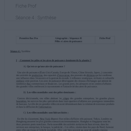
Fiche Prof
Séance 4 : Synthèse
I - Comment les pôles et les aires de
puissance dominent-ils la planète ?
A) Qu'est-ce qu'une aire de puissance ?
Une aire de puissance (États-Unis/Canada,
Europe de l'Ouest, Chine littorale, Japon...)
concentre
des activités de production, des capacités
d'innovation, des pouvoirs de décision qui lui
confèrent
une influence dans l'économie et la gestion
du monde. L'influence stratégique, militaire et
culturelle
renforce cette position. Les aires de puissance
développent des réseaux d'échanges qui
attirent de
nombreux flux commerciaux et financiers. Les
grands ports, les aéroports et les centres
d'affaires