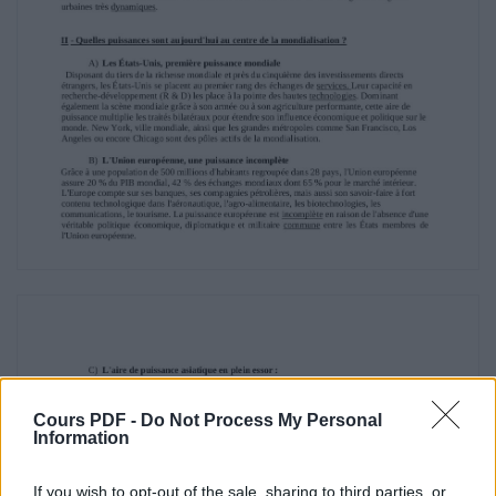
des grandes villes renforcent le rayonnement
et l'attractivité des aires de puissance.
B) Les villes mondiales sont des pôles
dominants :
Centres décisionnels, ces villes abritent les
sièges des grandes entreprises, les grandes
places
boursières, les services les plus spécialisés
dans leurs quartiers d'affaires aux prestigieux
immeubles
de bureaux. Le rôle de ces grandes villes est
aussi déterminant dans la création de
nouveaux produits
et dans la diffusion de l'information.
C) Les villes mondiales sont hiérarchisées :
En tête du classement, New York dispose d'un
milieu d'affaires très puissant. Tokyo, Londres
ou
Hongkong assurent les plus grandes
Cours PDF -
Do Not Process My Personal
transactions internationales. Shanghai et
Information
Singapour sont les
deux premiers ports mondiaux. Paris
If you wish to opt-out of the sale, sharing to third parties, or