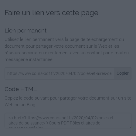
contenu technologique dans l'aéronautique,
l'agro-alimentaire, les biotechnologies, les
Faire un lien vers cette page
communications, le tourisme. La puissance
européenne est incomplète en raison de
l'absence d'une
Lien permanent
véritable politique économique, diplomatique
et militaire commune entre les États membres
Utilisez le lien permanent vers la page de téléchargement du
de
document pour partager votre document sur le Web et les
l'Union européenne.
réseaux sociaux, ou directement avec un contact par e-mail ou
messagerie instantanée
C) L'aire de puissance asiatique en plein essor
:
Copier
En dépit de sa croissance modeste, le Japon
est toujours très puissant. Un fort
investissement en
Code HTML
recherche-développement permet à ses
Copiez le code suivant pour partager votre document sur un site
industries d'être très performantes dans le
Web ou un Blog:
domaine des
hautes technologies. La culture japonaise
s'exporte bien par ailleurs. À l'origine de
stratégies
commerciales et d'un mouvement de