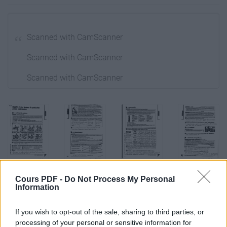
Scanned with CamScanner
Scanned with CamScanner
Scanned with CamScanner
Scanned with CamScanner
Scanned with CamScanner
Scanned with CamScanner
Cours PDF -
Do Not Process My Personal
Information
Télécharger le fichier (PDF)
If you wish to opt-out of the sale, sharing to third parties, or
processing of your personal or sensitive information for