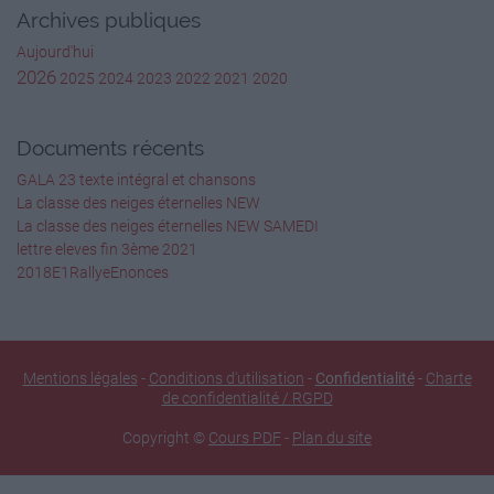
Archives publiques
Aujourd'hui
2026
2025
2024
2023
2022
2021
2020
Documents récents
GALA 23 texte intégral et chansons
La classe des neiges éternelles NEW
La classe des neiges éternelles NEW SAMEDI
lettre eleves fin 3ème 2021
2018E1RallyeEnonces
Mentions légales
-
Conditions d'utilisation
-
Confidentialité
-
Charte
de confidentialité / RGPD
Copyright ©
Cours PDF
-
Plan du site