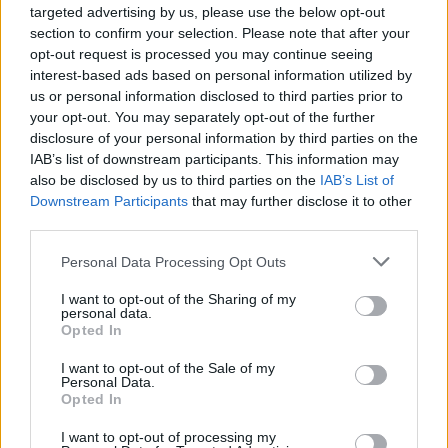
BIT 1 correction semaine 1 et 2 +
targeted advertising by us, please use the below opt-out
travai_20200330120849.pdf (PDF, 3.8 Mo)
section to confirm your selection. Please note that after your
opt-out request is processed you may continue seeing
Télécharger
interest-based ads based on personal information utilized by
us or personal information disclosed to third parties prior to
your opt-out. You may separately opt-out of the further
Formats alternatifs:
ZIP
disclosure of your personal information by third parties on the
IAB’s list of downstream participants. This information may
also be disclosed by us to third parties on the
IAB’s List of
Downstream Participants
that may further disclose it to other
third parties.
Partager le document
Personal Data Processing Opt Outs
I want to opt-out of the Sharing of my
personal data.
Opted In
I want to opt-out of the Sale of my
Personal Data.
Opted In
Faire un lien vers cette page
I want to opt-out of processing my