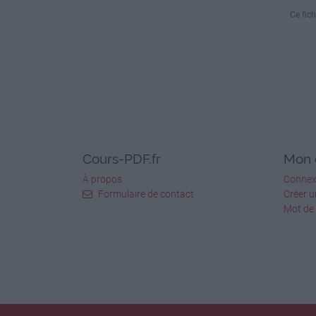
Ce fich
Exercice 3 :
Développé couché élastique
BISETS
Ecartés couchés élastique
VENDREDI :
Exercice 4 : Curl biceps
SUPERSET
Exercice 5 : Extension triceps nuque
Cours-PDF.fr
Mon 
À propos
Connex
! Clique sur les images pour accéder aux 
Formulaire de contact
Créer 
! Retrouve nous également sur Facebook en
Mot de