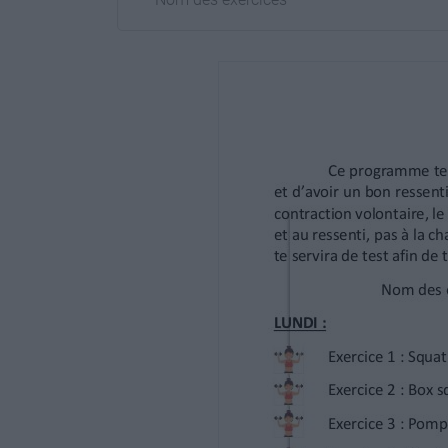
Série + répétition
Repos
Exercice 1 : Squat
3 x 12
1 à 2’
Exercice 2 : Box squat
3 x 10 + 10
1’
Exercice 3 : Pompes
3 x 10 - 12
1 à 2’