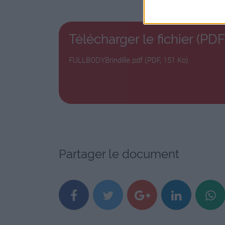
1 à 2’
Exercice 6 : Relevés de jambes
Télécharger le fichier (PDF
3 x 15
FULLBODYBrindille.pdf (PDF, 151 Ko)
1’
Exercice 1 : Squat bulgare
3 x 10 + 10
1’
Exercice 2 : Relevé de bassin
Partager le document
3 x 15 – 20
1’
Exercice 3 : Dips entre 2 bancs