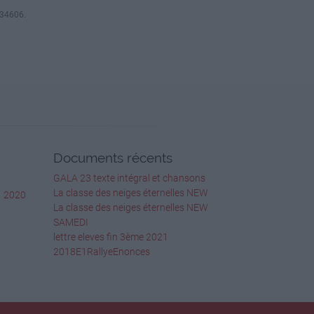
1934606.
Documents récents
GALA 23 texte intégral et chansons
La classe des neiges éternelles NEW
1
2020
La classe des neiges éternelles NEW
SAMEDI
lettre eleves fin 3ème 2021
2018E1RallyeEnonces