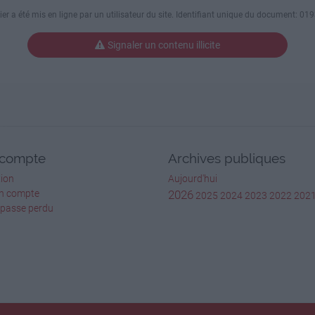
ier a été mis en ligne par un utilisateur du site. Identifiant unique du document: 0
Signaler un contenu illicite
compte
Archives publiques
ion
Aujourd'hui
vidéos de démonstration !
un compte
2026
 cliquant sur notre logo !
2025
2024
2023
2022
202
 passe perdu