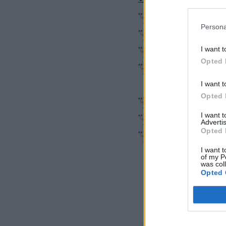
1 à 2’
Persona
Exercice 2 : fentes grand pas
I want t
3 x 15 + 15
Opted 
1’
I want t
3 x 12 + 12
Opted 
1 à 2’
I want 
Advertis
Opted 
Exercice 4 : Tractions aidées
I want t
3 x 10 – 12
of my P
was col
1 à 2’
Opted 
Exercice 5 : Elévations frontales
3 x 12- 15