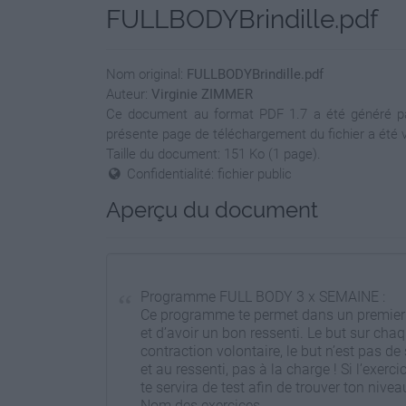
FULLBODYBrindille.pdf
Nom original:
FULLBODYBrindille.pdf
Auteur:
Virginie ZIMMER
Ce document au format PDF 1.7 a été généré par 
présente page de téléchargement du fichier a été v
Taille du document: 151 Ko (1 page).
Confidentialité: fichier public
Aperçu du document
Programme FULL BODY 3 x SEMAINE :
Ce programme te permet dans un premier te
et d’avoir un bon ressenti. Le but sur chaqu
contraction volontaire, le but n’est pas de
et au ressenti, pas à la charge ! Si l’exerc
te servira de test afin de trouver ton nivea
Nom des exercices