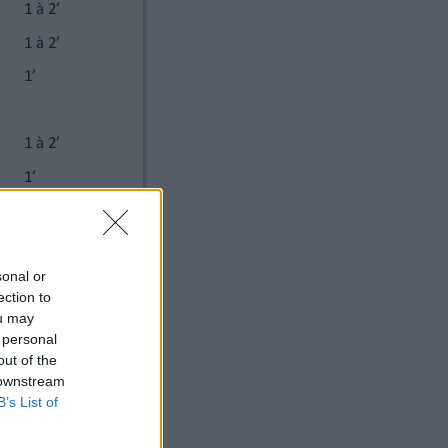
sonal or
ection to
ou may
 personal
out of the
 downstream
B’s List of